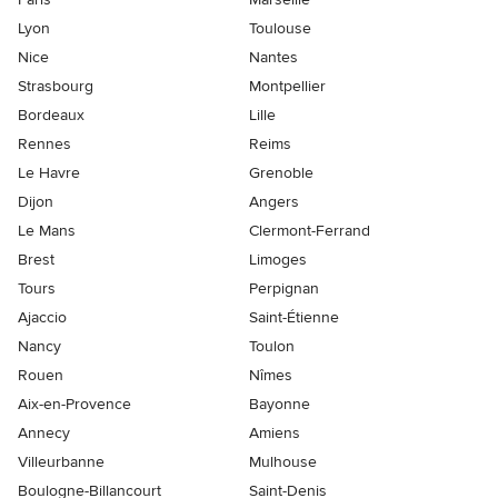
Lyon
Toulouse
Nice
Nantes
Strasbourg
Montpellier
Bordeaux
Lille
Rennes
Reims
Le Havre
Grenoble
Dijon
Angers
Le Mans
Clermont-Ferrand
Brest
Limoges
Tours
Perpignan
Ajaccio
Saint-Étienne
Nancy
Toulon
Rouen
Nîmes
Aix-en-Provence
Bayonne
Annecy
Amiens
Villeurbanne
Mulhouse
Boulogne-Billancourt
Saint-Denis