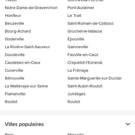
Notre-Dame-de-Gravenchon
Pont-Audemer
Honfleur
Le Trait
Beuzeville
Saint-Romain-de-Colbosc
Bourg-Achard
Gruchet-le-Valasse
Goderville
Épouville
La Rivière-Saint-Sauveur
Gainneville
Doudeville
Fauville-en-Caux
Caudebec-en-Caux
Criquetot-l'Esneval
Cuverville
La Frénaye
Bénouville
Sainte-Marguerite-sur-Duclair
La Mailleraye-sur-Seine
Saint-Aubin-Routot
Flamanville
Jumièges
Routot
Routot
Villes populaires
Paris
Marseille