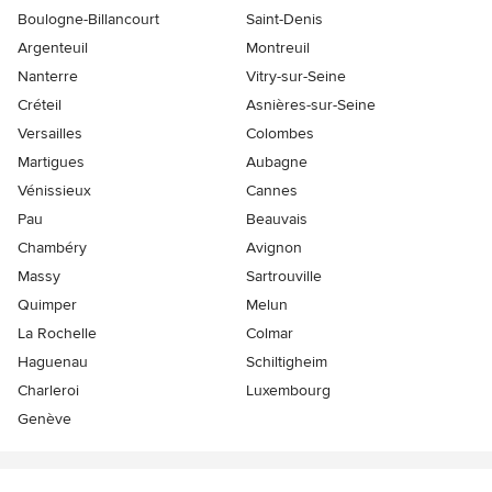
Boulogne-Billancourt
Saint-Denis
Argenteuil
Montreuil
Nanterre
Vitry-sur-Seine
Créteil
Asnières-sur-Seine
Versailles
Colombes
Martigues
Aubagne
Vénissieux
Cannes
Pau
Beauvais
Chambéry
Avignon
Massy
Sartrouville
Quimper
Melun
La Rochelle
Colmar
Haguenau
Schiltigheim
Charleroi
Luxembourg
Genève