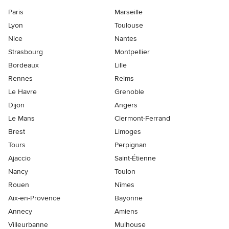
Paris
Marseille
Lyon
Toulouse
Nice
Nantes
Strasbourg
Montpellier
Bordeaux
Lille
Rennes
Reims
Le Havre
Grenoble
Dijon
Angers
Le Mans
Clermont-Ferrand
Brest
Limoges
Tours
Perpignan
Ajaccio
Saint-Étienne
Nancy
Toulon
Rouen
Nîmes
Aix-en-Provence
Bayonne
Annecy
Amiens
Villeurbanne
Mulhouse