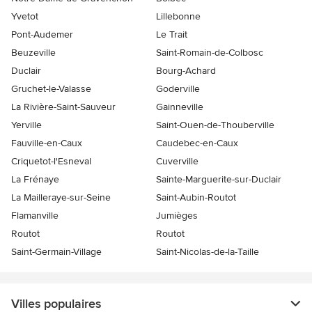
Yvetot
Lillebonne
Pont-Audemer
Le Trait
Beuzeville
Saint-Romain-de-Colbosc
Duclair
Bourg-Achard
Gruchet-le-Valasse
Goderville
La Rivière-Saint-Sauveur
Gainneville
Yerville
Saint-Ouen-de-Thouberville
Fauville-en-Caux
Caudebec-en-Caux
Criquetot-l'Esneval
Cuverville
La Frénaye
Sainte-Marguerite-sur-Duclair
La Mailleraye-sur-Seine
Saint-Aubin-Routot
Flamanville
Jumièges
Routot
Routot
Saint-Germain-Village
Saint-Nicolas-de-la-Taille
Villes populaires