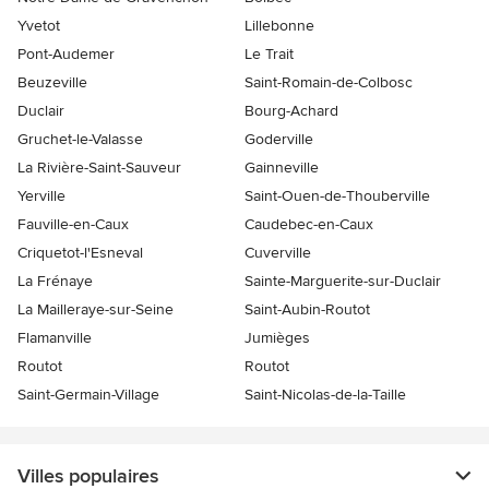
Yvetot
Lillebonne
Pont-Audemer
Le Trait
Beuzeville
Saint-Romain-de-Colbosc
Duclair
Bourg-Achard
Gruchet-le-Valasse
Goderville
La Rivière-Saint-Sauveur
Gainneville
Yerville
Saint-Ouen-de-Thouberville
Fauville-en-Caux
Caudebec-en-Caux
Criquetot-l'Esneval
Cuverville
La Frénaye
Sainte-Marguerite-sur-Duclair
La Mailleraye-sur-Seine
Saint-Aubin-Routot
Flamanville
Jumièges
Routot
Routot
Saint-Germain-Village
Saint-Nicolas-de-la-Taille
Villes populaires