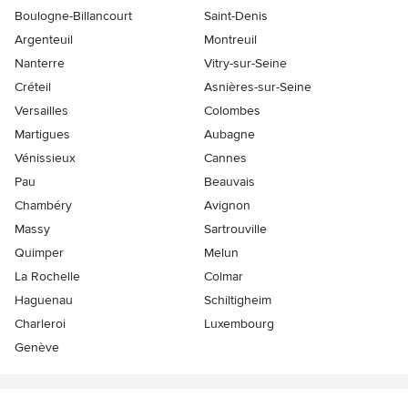
Boulogne-Billancourt
Saint-Denis
Argenteuil
Montreuil
Nanterre
Vitry-sur-Seine
Créteil
Asnières-sur-Seine
Versailles
Colombes
Martigues
Aubagne
Vénissieux
Cannes
Pau
Beauvais
Chambéry
Avignon
Massy
Sartrouville
Quimper
Melun
La Rochelle
Colmar
Haguenau
Schiltigheim
Charleroi
Luxembourg
Genève