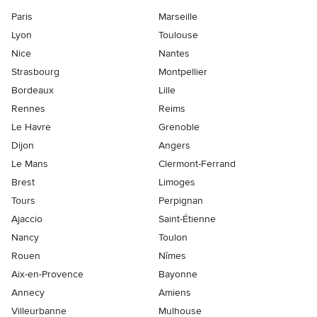
Paris
Marseille
Lyon
Toulouse
Nice
Nantes
Strasbourg
Montpellier
Bordeaux
Lille
Rennes
Reims
Le Havre
Grenoble
Dijon
Angers
Le Mans
Clermont-Ferrand
Brest
Limoges
Tours
Perpignan
Ajaccio
Saint-Étienne
Nancy
Toulon
Rouen
Nîmes
Aix-en-Provence
Bayonne
Annecy
Amiens
Villeurbanne
Mulhouse