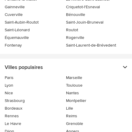
Gainneville
Criquetot-l'Esneval
Cuverville
Bénouville
Saint-Aubin-Routot
Saint-Jouin-Bruneval
Saint-Léonard
Routot
Équemauville
Rogerville
Fontenay
Saint-Laurent-de-Brévedent
Villes populaires
Paris
Marseille
Lyon
Toulouse
Nice
Nantes
Strasbourg
Montpellier
Bordeaux
Lille
Rennes
Reims
Le Havre
Grenoble
Dijon
Angers