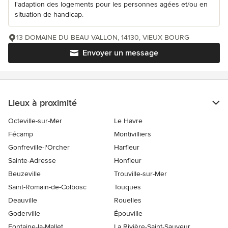
l'adaption des logements pour les personnes agées et/ou en
situation de handicap.
13 DOMAINE DU BEAU VALLON, 14130, VIEUX BOURG
Envoyer un message
Lieux à proximité
Octeville-sur-Mer
Le Havre
Fécamp
Montivilliers
Gonfreville-l'Orcher
Harfleur
Sainte-Adresse
Honfleur
Beuzeville
Trouville-sur-Mer
Saint-Romain-de-Colbosc
Touques
Deauville
Rouelles
Goderville
Épouville
Fontaine-la-Mallet
La Rivière-Saint-Sauveur