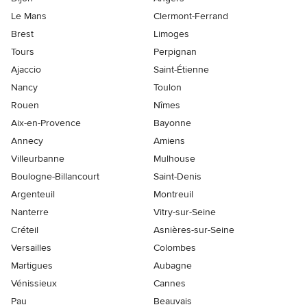
Le Mans
Clermont-Ferrand
Brest
Limoges
Tours
Perpignan
Ajaccio
Saint-Étienne
Nancy
Toulon
Rouen
Nîmes
Aix-en-Provence
Bayonne
Annecy
Amiens
Villeurbanne
Mulhouse
Boulogne-Billancourt
Saint-Denis
Argenteuil
Montreuil
Nanterre
Vitry-sur-Seine
Créteil
Asnières-sur-Seine
Versailles
Colombes
Martigues
Aubagne
Vénissieux
Cannes
Pau
Beauvais