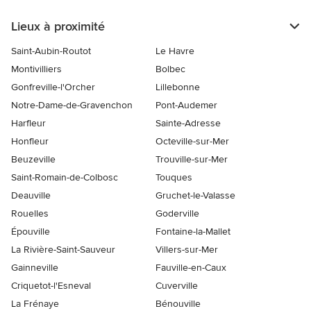
Lieux à proximité
Saint-Aubin-Routot
Le Havre
Montivilliers
Bolbec
Gonfreville-l'Orcher
Lillebonne
Notre-Dame-de-Gravenchon
Pont-Audemer
Harfleur
Sainte-Adresse
Honfleur
Octeville-sur-Mer
Beuzeville
Trouville-sur-Mer
Saint-Romain-de-Colbosc
Touques
Deauville
Gruchet-le-Valasse
Rouelles
Goderville
Épouville
Fontaine-la-Mallet
La Rivière-Saint-Sauveur
Villers-sur-Mer
Gainneville
Fauville-en-Caux
Criquetot-l'Esneval
Cuverville
La Frénaye
Bénouville