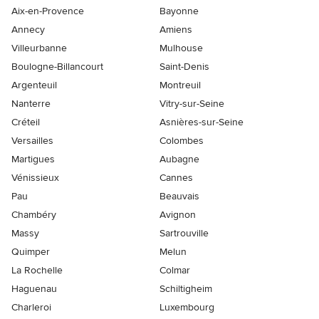
Aix-en-Provence
Bayonne
Annecy
Amiens
Villeurbanne
Mulhouse
Boulogne-Billancourt
Saint-Denis
Argenteuil
Montreuil
Nanterre
Vitry-sur-Seine
Créteil
Asnières-sur-Seine
Versailles
Colombes
Martigues
Aubagne
Vénissieux
Cannes
Pau
Beauvais
Chambéry
Avignon
Massy
Sartrouville
Quimper
Melun
La Rochelle
Colmar
Haguenau
Schiltigheim
Charleroi
Luxembourg