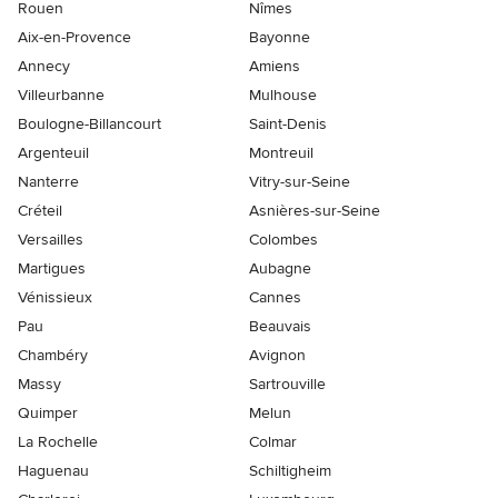
Rouen
Nîmes
Aix-en-Provence
Bayonne
Annecy
Amiens
Villeurbanne
Mulhouse
Boulogne-Billancourt
Saint-Denis
Argenteuil
Montreuil
Nanterre
Vitry-sur-Seine
Créteil
Asnières-sur-Seine
Versailles
Colombes
Martigues
Aubagne
Vénissieux
Cannes
Pau
Beauvais
Chambéry
Avignon
Massy
Sartrouville
Quimper
Melun
La Rochelle
Colmar
Haguenau
Schiltigheim