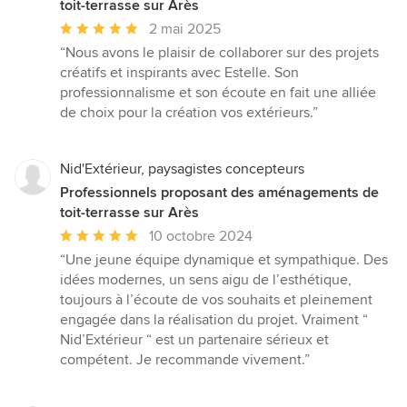
toit-terrasse sur Arès
Note
2 mai 2025
moyenne
“Nous avons le plaisir de collaborer sur des projets
:
créatifs et inspirants avec Estelle. Son
5
professionnalisme et son écoute en fait une alliée
étoiles
de choix pour la création vos extérieurs.”
sur
5
Nid'Extérieur, paysagistes concepteurs
Professionnels proposant des aménagements de
toit-terrasse sur Arès
Note
10 octobre 2024
moyenne
“Une jeune équipe dynamique et sympathique. Des
:
idées modernes, un sens aigu de l’esthétique,
5
toujours à l’écoute de vos souhaits et pleinement
étoiles
engagée dans la réalisation du projet. Vraiment “
sur
Nid’Extérieur “ est un partenaire sérieux et
5
compétent. Je recommande vivement.”