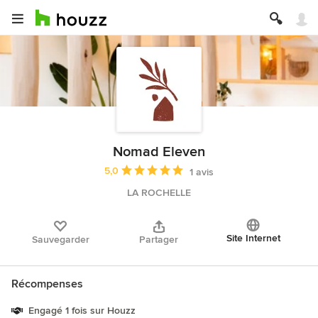
Nomad Eleven
Note moyenne : 5 étoiles sur 5
5,0
1 avis
LA ROCHELLE
Site Internet
Sauvegarder
Partager
Récompenses
Engagé 1 fois sur Houzz