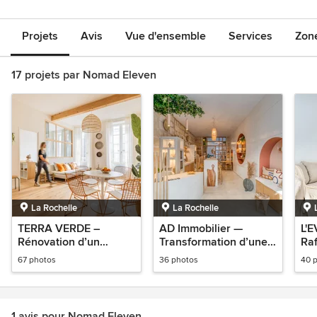
Projets
Avis
Vue d'ensemble
Services
Zon
17 projets par Nomad Eleven
La Rochelle
La Rochelle
TERRA VERDE –
AD Immobilier —
L'
Rénovation d’un
Transformation d’une
Ra
appartement de 45 m²
agence immobilière à
am
67 photos
36 photos
40 
à La Rochelle
La Rochelle
ap
La 
1 avis pour Nomad Eleven