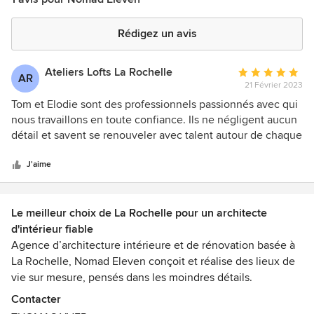
Rédigez un avis
Ateliers Lofts La Rochelle
Note
AR
21 Février 2023
moyenne
:
Tom et Elodie sont des professionnels passionnés avec qui
5
nous travaillons en toute confiance. Ils ne négligent aucun
étoiles
détail et savent se renouveler avec talent autour de chaque
sur
projet tout en conservant un savoir-faire et une signature
5
bien identifiables ; leurs prestations sont qualitatives et
J'aime
abouties. En résumé, une équipe pro, sympa et inspirante
qu'on recommande ++
Le meilleur choix de La Rochelle pour un architecte
d'intérieur fiable
Agence d’architecture intérieure et de rénovation basée à
La Rochelle, Nomad Eleven conçoit et réalise des lieux de
vie sur mesure, pensés dans les moindres détails.
Contacter
Nous accompagnons nos clients sur des projets de