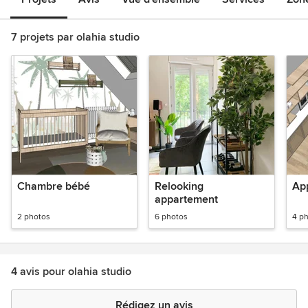
7 projets par olahia studio
Chambre bébé
Relooking
Ap
appartement
2 photos
6 photos
4 p
4 avis pour olahia studio
Rédigez un avis