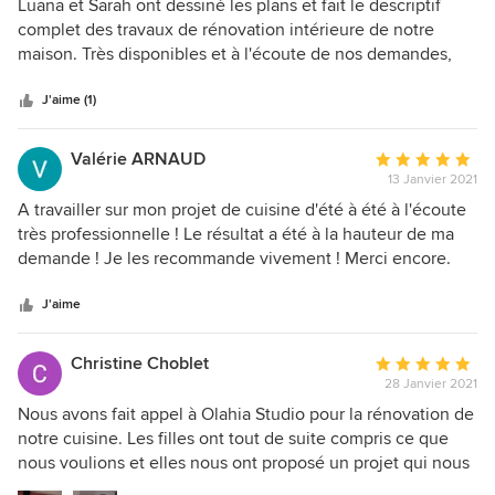
:
Luana et Sarah ont dessiné les plans et fait le descriptif
5
complet des travaux de rénovation intérieure de notre
étoiles
maison. Très disponibles et à l'écoute de nos demandes,
sur
elles nous ont permis d'avancer rapidement sur notre
5
projet. Nous sommes ravis du travail accompli et
J'aime (1)
recommandons fortement Olahia Studio pour vos
aménagements futurs :)
Valérie ARNAUD
Note
13 Janvier 2021
moyenne
:
A travailler sur mon projet de cuisine d'été à été à l'écoute
5
très professionnelle ! Le résultat a été à la hauteur de ma
étoiles
demande ! Je les recommande vivement ! Merci encore.
sur
5
J'aime
Christine Choblet
Note
28 Janvier 2021
moyenne
:
Nous avons fait appel à Olahia Studio pour la rénovation de
5
notre cuisine. Les filles ont tout de suite compris ce que
étoiles
nous voulions et elles nous ont proposé un projet qui nous
sur
a beaucoup plu ! Elles sont sympas, très à l'écoute et ont de