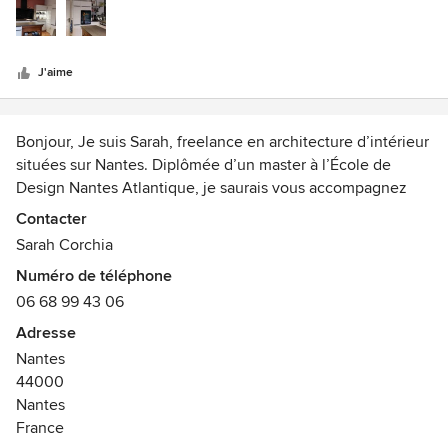
5
bonnes idées. Nous les recommandons vivement !
J'aime
Bonjour, Je suis Sarah, freelance en architecture d’intérieur
situées sur Nantes. Diplômée d’un master à l’École de
Design Nantes Atlantique, je saurais vous accompagnez
dans vos aménagement d’intérieurs, ou locaux
Contacter
professionnels. Mes services s’étendent du premier rendez
Sarah Corchia
vous client, avec vous, aux réalisations de plans, ainsi
Numéro de téléphone
qu’aux 3d photos réalistes.
06 68 99 43 06
À l’affut des nouvelles tendances en architecture et
Adresse
décoration d’intérieure, nous saurons répondre au mieux à
Nantes
vos envies.
44000
Nantes
France