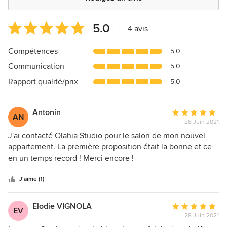
Note
5.0
|
4 avis
moyenne
:
Compétences
5.0
5
Communication
5.0
étoiles
sur
Rapport qualité/prix
5.0
5
Antonin
Note
AN
28 Juin 2021
moyenne
:
J'ai contacté Olahia Studio pour le salon de mon nouvel
5
appartement. La première proposition était la bonne et ce
étoiles
en un temps record ! Merci encore !
sur
5
J'aime (1)
Elodie VIGNOLA
Note
EV
28 Juin 2021
moyenne