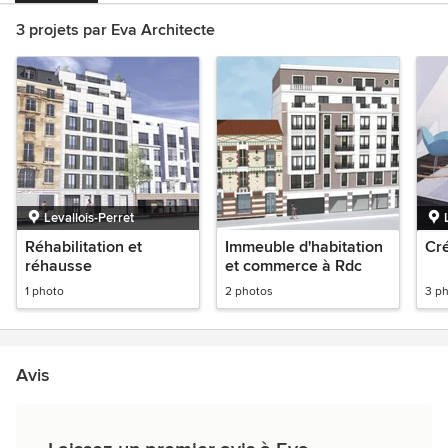
3 projets par Eva Architecte
Levallois-Perret
Réhabilitation et
Immeuble d'habitation
Cré
réhausse
et commerce à Rdc
1 photo
2 photos
3 p
Avis