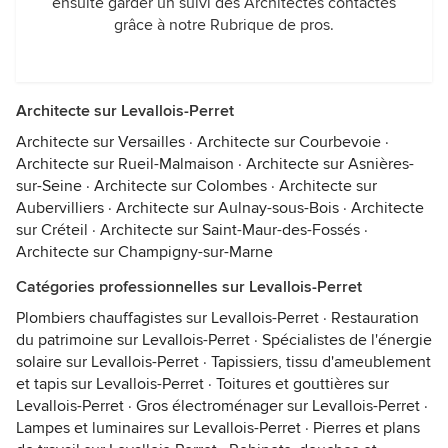
ensuite garder un suivi des Architectes contactés
grâce à notre Rubrique de pros.
Architecte sur Levallois-Perret
Architecte sur Versailles
·
Architecte sur Courbevoie
·
Architecte sur Rueil-Malmaison
·
Architecte sur Asnières-
sur-Seine
·
Architecte sur Colombes
·
Architecte sur
Aubervilliers
·
Architecte sur Aulnay-sous-Bois
·
Architecte
sur Créteil
·
Architecte sur Saint-Maur-des-Fossés
·
Architecte sur Champigny-sur-Marne
Catégories professionnelles sur Levallois-Perret
Plombiers chauffagistes sur Levallois-Perret
·
Restauration
du patrimoine sur Levallois-Perret
·
Spécialistes de l'énergie
solaire sur Levallois-Perret
·
Tapissiers, tissu d'ameublement
et tapis sur Levallois-Perret
·
Toitures et gouttières sur
Levallois-Perret
·
Gros électroménager sur Levallois-Perret
·
Lampes et luminaires sur Levallois-Perret
·
Pierres et plans