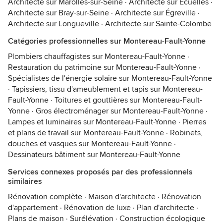
Architecte sur Marolles-sur-Seine
·
Architecte sur Écuelles
·
Architecte sur Bray-sur-Seine
·
Architecte sur Égreville
·
Architecte sur Longueville
·
Architecte sur Sainte-Colombe
Catégories professionnelles sur Montereau-Fault-Yonne
Plombiers chauffagistes sur Montereau-Fault-Yonne
·
Restauration du patrimoine sur Montereau-Fault-Yonne
·
Spécialistes de l'énergie solaire sur Montereau-Fault-Yonne
·
Tapissiers, tissu d'ameublement et tapis sur Montereau-
Fault-Yonne
·
Toitures et gouttières sur Montereau-Fault-
Yonne
·
Gros électroménager sur Montereau-Fault-Yonne
·
Lampes et luminaires sur Montereau-Fault-Yonne
·
Pierres
et plans de travail sur Montereau-Fault-Yonne
·
Robinets,
douches et vasques sur Montereau-Fault-Yonne
·
Dessinateurs bâtiment sur Montereau-Fault-Yonne
Services connexes proposés par des professionnels
similaires
Rénovation complète
·
Maison d'architecte
·
Rénovation
d'appartement
·
Rénovation de luxe
·
Plan d'architecte
·
Plans de maison
·
Surélévation
·
Construction écologique