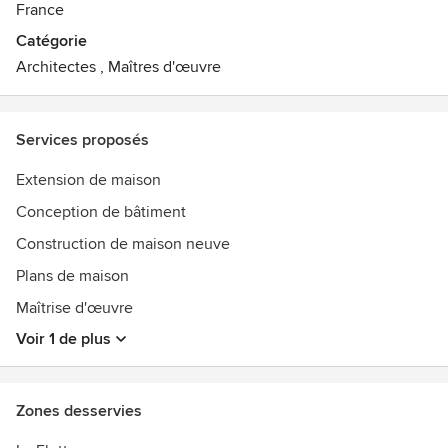
France
Collectivités confrontées aux questions d'accessibilité ou
de sécurité, le champ d'action de l'agence est
Catégorie
volontairement le plus large possible.
Architectes
,
Maîtres d'œuvre
L'agence JMD Architecte est présente pour tous vos projets
de construction, réhabilitation, extension ou
Services proposés
transformation.
Extension de maison
Conception de bâtiment
Construction de maison neuve
Plans de maison
Maîtrise d'œuvre
Voir 1 de plus
Zones desservies