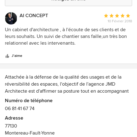
AI CONCEPT
Note
10 Février 2018
moyenne
:
Un cabinet d'architecture , à l'écoute de ses clients et de
5
leurs souhaits. Un suivi de chantier sans faille,un très bon
étoiles
relationnel avec les intervenants.
sur
5
J'aime
Attachée à la défense de la qualité des usages et de la
réversibilité des espaces, l'objectif de l'agence JMD
Architecte est d'affirmer sa posture tout en accompagnant
ses maîtres d'ouvrage dans la définition de leurs
Numéro de téléphone
programmes et la réalisation de leurs projets.
06 81 41 67 74
Adresse
S'adressant à la fois aux particuliers qui
77130
souhaitent agrandir ou construire leurs maisons, aux
Montereau-Fault-Yonne
promoteurs désireux de tirer parti d'un site, aux