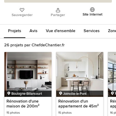
Site Internet
Sauvegarder
Partager
Projets
Avis
Vue d'ensemble
Services
Zon
26 projets par ChefdeChantier.fr
Boulogne-Billancourt
Joinville-le-Pont
Rénovation d'une
Rénovation d'un
Rén
maison de 200m²
appartement de 45m²
ap
15 photos
15 photos
16 