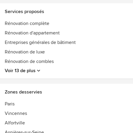
et locaux commerciaux, en réalisant les projets de vos
rêves !
Services proposés
Rénovation complète
Rénovation d'appartement
Entreprises générales de bâtiment
Rénovation de luxe
Rénovation de combles
Voir 13 de plus
Zones desservies
Paris
Vincennes
Alfortville
Asnières-sur-Seine