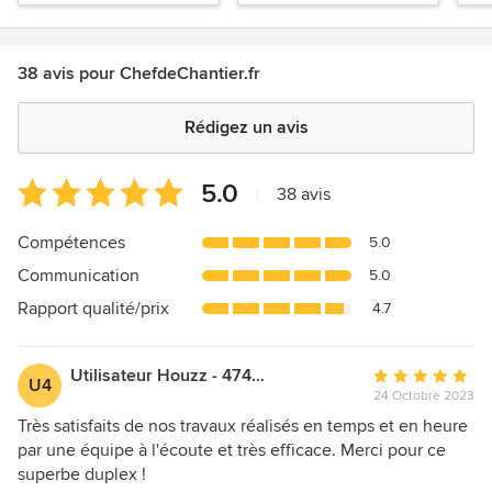
38 avis pour ChefdeChantier.fr
Rédigez un avis
Note
5.0
|
38 avis
moyenne
:
Compétences
5.0
5
Communication
5.0
étoiles
sur
Rapport qualité/prix
4.7
5
Utilisateur Houzz - 4744363
Note
U4
24 Octobre 2023
moyenne
:
Très satisfaits de nos travaux réalisés en temps et en heure
5
par une équipe à l'écoute et très efficace. Merci pour ce
étoiles
superbe duplex !