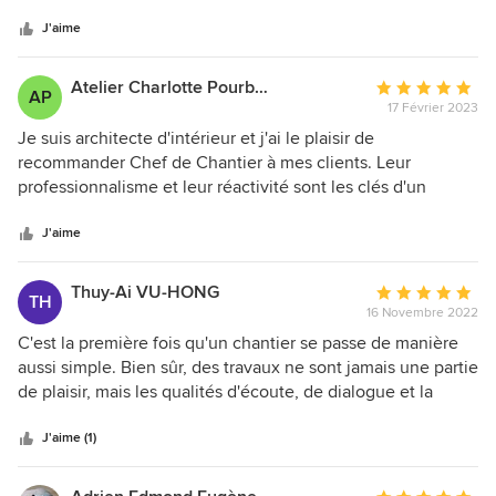
sur
5
J'aime
Atelier Charlotte Pourbaix
Note
AP
17 Février 2023
moyenne
:
Je suis architecte d'intérieur et j'ai le plaisir de
5
recommander Chef de Chantier à mes clients. Leur
étoiles
professionnalisme et leur réactivité sont les clés d'un
sur
chantier réussi. Tout au long de la conception et du
5
chantier, les équipes vont suivre le projet pour assurer une
J'aime
finition exemplaire. Les délais respectés, le budget client et
la qualité des travaux sont au rendez-vous avec Chef de
Thuy-Ai VU-HONG
Note
TH
Chantier.
16 Novembre 2022
moyenne
:
C'est la première fois qu'un chantier se passe de manière
5
aussi simple. Bien sûr, des travaux ne sont jamais une partie
étoiles
de plaisir, mais les qualités d'écoute, de dialogue et la
sur
recherche permanente de solutions de monsieur Morgan
5
BENETH, ainsi que la rigueur du chef de chantier, m'ont
J'aime (1)
permis de vivre ces travaux de la manière la plus sereine
possible. Les échanges ont été réguliers, les devis sont