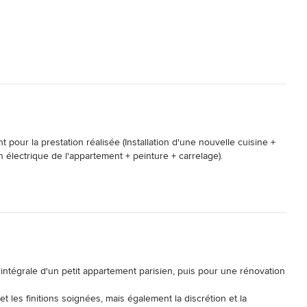
ur la prestation réalisée (Installation d'une nouvelle cuisine + 
n électrique de l'appartement + peinture + carrelage).

ur ses conseils, son écoute et la fiabilité de la parole donnée. 

intégrale d'un petit appartement parisien, puis pour une rénovation 
les finitions soignées, mais également la discrétion et la 