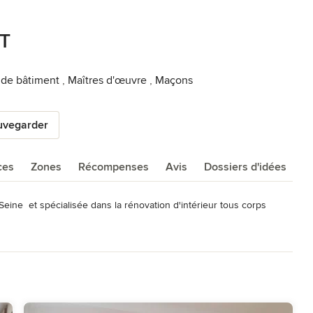
T
s de bâtiment
,
Maîtres d'œuvre
,
Maçons
uvegarder
ces
Zones
Récompenses
Avis
Dossiers d'idées
ine  et spécialisée dans la rénovation d'intérieur tous corps 
tre équipe vous accompagne de A à Z dans votre projet de 
our améliore votre logement.
