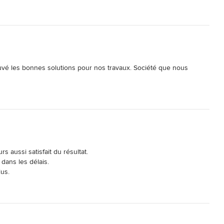
er rangé et propre.

ouvé les bonnes solutions pour nos travaux. Société que nous 
aussi satisfait du résultat.

dans les délais. 

us.
