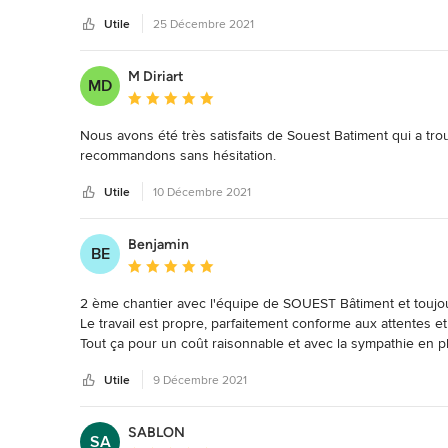
gentillesse des ouvriers qui laissaient chaque soir le chanti
Utile
25 Décembre 2021
Nous recommandons cette entreprise sans hésiter!
M Diriart
MD
Note moyenne : 5 étoiles sur 5
Nous avons été très satisfaits de Souest Batiment qui a tr
recommandons sans hésitation.
Utile
10 Décembre 2021
Benjamin
BE
Note moyenne : 5 étoiles sur 5
2 ème chantier avec l'équipe de SOUEST Bâtiment et toujours 
Le travail est propre, parfaitement conforme aux attentes et 
Tout ça pour un coût raisonnable et avec la sympathie en pl
Je recommande vivement.
Utile
9 Décembre 2021
SABLON
SA