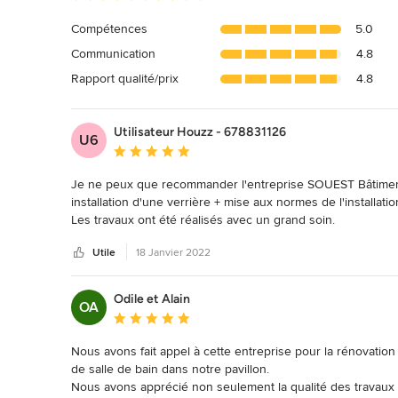
moyenne
:
Compétences
5.0
5
Communication
4.8
étoiles
sur
Rapport qualité/prix
4.8
5
Utilisateur Houzz - 678831126
U6
Note moyenne : 5 étoiles sur 5
Je ne peux que recommander l'entreprise SOUEST Bâtiment po
installation d'une verrière + mise aux normes de l'installatio
Les travaux ont été réalisés avec un grand soin.

Nous remercions particulièrement notre interlocuteur Oleg po
Utile
18 Janvier 2022
Merci!
Odile et Alain
OA
Note moyenne : 5 étoiles sur 5
Nous avons fait appel à cette entreprise pour la rénovation 
de salle de bain dans notre pavillon.

Nous avons apprécié non seulement la qualité des travaux et 