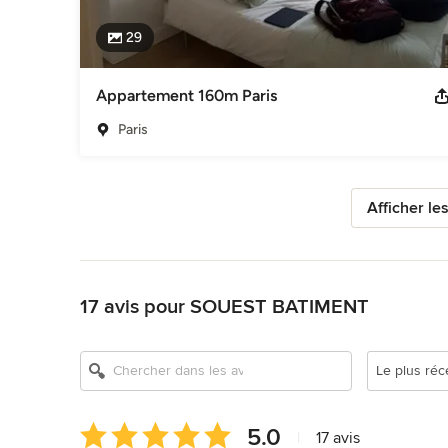
29
Appartement 160m Paris
Paris
Afficher le
Retour à la navigation
17 avis pour SOUEST BATIMENT
Le plus réc
Note
5.0
|
17 avis