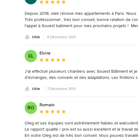
Note moyenne : 5 étoiles sur 5
Depuis 2018, olek rénove mes appartements à Paris. Nous som
Très professionnel , très bon conseil, bonne relation de co
l'appel à Souest batiment pour mes prochains projets !  Merci
Utile
8 Décembre 2021
Elvire
EL
Note moyenne : 5 étoiles sur 5
J'ai effectué plusieurs chantiers avec Souest Bâtiment et je
d'échanges, des conseils et des adaptations. Les finitions s
Utile
7 Décembre 2021
Romain
RO
Note moyenne : 5 étoiles sur 5
Oleg et ses équipes sont extrêmement fiables et exécutent un
Le rapport qualité / prix est lui aussi excellent et le travail de
En outre Oleg est de très bon conseil. Vous pouvez travaill