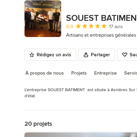
SOUEST BATIMEN
Note moyenne : 5 étoiles sur 5
5,0
17 avis
Artisans et entreprises générale
Rédigez un avis
Partager
Sa
À propos de nous
Projets
Entreprise
Servi
L'entreprise SOUEST BATIMENT  est située à Asnières Sur Se
À propos de nous
d'état.

Lire plus
Rénovation de vos biens sur Paris et les Hauts-de-Seine.

Retour à la navigation
De la salle de bain à l'appartement ou maison complet, no
rénovation avec beaucoup des conseilles et propositions p
20 projets
Services proposés :
