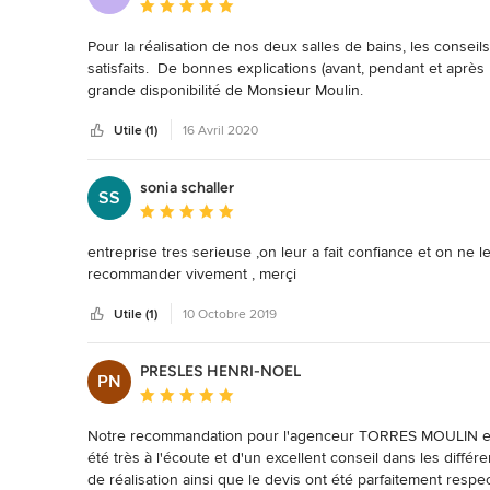
Note moyenne : 5 étoiles sur 5
Pour la réalisation de nos deux salles de bains, les conseils,
satisfaits.  De bonnes explications (avant, pendant et après 
grande disponibilité de Monsieur Moulin.
Utile (1)
16 Avril 2020
sonia schaller
SS
Note moyenne : 5 étoiles sur 5
entreprise tres serieuse ,on leur a fait confiance et on ne 
recommander vivement , merçi
Utile (1)
10 Octobre 2019
PRESLES HENRI-NOEL
PN
Note moyenne : 5 étoiles sur 5
Notre recommandation pour l'agenceur TORRES MOULIN est s
été très à l'écoute et d'un excellent conseil dans les différe
de réalisation ainsi que le devis ont été parfaitement respec