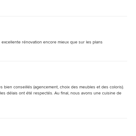
ULIN a fait preuve d'un excellent professionnalisme et d'un 
une excellente rénovation encore mieux que sur les plans
s bien conseillés (agencement, choix des meubles et des coloris). 
et les délais ont été respectés. Au final, nous avons une cuisine de 