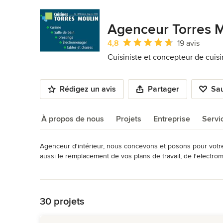
Agenceur Torres
Note moyenne : 4.8 étoiles sur 5
4,8
19 avis
Cuisiniste et concepteur de cuis
Rédigez un avis
Partager
Sa
À propos de nous
Projets
Entreprise
Servi
Agenceur d'intérieur, nous concevons et posons pour votre in
À propos de nous
aussi le remplacement de vos plans de travail, de l'electro
Informations professionnelles :
Lire plus
492 392 351 00018 TVA 36 493392351
Retour à la navigation
Catégorie
30 projets
Cuisiniste et concepteur de cuisine