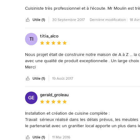
Cuisiniste très professionnel et à l'écoute. Mr Moulin est t
Utile (1)
30 Septembre 2017
Dernière modification :
18 Avr
titia_alco
TI
Note moyenne : 5 étoiles sur 5
Nous projet était de construire notre maison de A à Z ... la 
avec une qualité de produit exceptionnelle . Un large choi
Merci
Utile (1)
19 Août 2017
gerald_groleau
GE
Note moyenne : 5 étoiles sur 5
Installation et création de cuisine complète :

Travail  sérieux réalisé dans les délais prévus, les meubles
le partenariat avec un granitier local apporte un plus dans le
Je recommande.
Utile (1)
11 Mai 2016