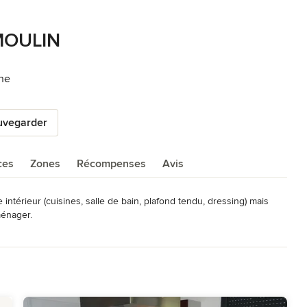
 MOULIN
ine
uvegarder
ces
Zones
Récompenses
Avis
térieur (cuisines, salle de bain, plafond tendu, dressing) mais 
ménager.