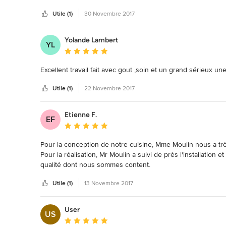
Dans tous les volets de son activité, l'agenceur TORRES MO
Utile (1)
30 Novembre 2017
relationnel très agréable.
Yolande Lambert
YL
Note moyenne : 5 étoiles sur 5
Excellent travail fait avec gout ,soin et un grand sérieux 
Utile (1)
22 Novembre 2017
Etienne F.
EF
Note moyenne : 5 étoiles sur 5
Pour la conception de notre cuisine, Mme Moulin nous a trè
Pour la réalisation, Mr Moulin a suivi de près l'installation 
qualité dont nous sommes content.
Utile (1)
13 Novembre 2017
User
US
Note moyenne : 5 étoiles sur 5