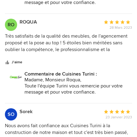
message et pour votre confiance.
parallélisme.
Cordialement.
Votre message est juste fait pour porter préjudice
ROQUA
Note
à notre entreprise et pour atténuer votre
RO
28 Mars 2023
moyenne
frustration.
:
Très satisfaits de la qualité des meubles, de l'agencement
5
proposé et la pose au top ! 5 étoiles bien méritées sans
étoiles
oublier la compétence, le professionnalisme et la
sur
gentillesse de Carolina !
5
J'aime
Commentaire de Cuisines Turini :
Madame, Monsieur Roqua,
Toute l'équipe Turini vous remercie pour votre
message et pour votre confiance.
Cordialement.
Sorek
Note
SO
23 Janvier 2023
moyenne
:
Nous avons fait confiance aux Cuisines Turini à la
5
construction de notre maison et tout c'est très bien passé,