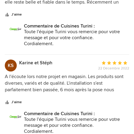
étoiles
elle reste belle et fiable dans le temps. Récemment un
sur
petit dégât des eaux nous a obligé à la refaire en partie, et
5
les Cuisine Turini on été très efficace là aussi. Je
J'aime
recommande.
Commentaire de Cuisines Turini :
Toute l'équipe Turini vous remercie pour votre
message et pour votre confiance.
Cordialement.
Karine et Stéph
Note
KS
22 Décembre 2022
moyenne
:
A l'écoute lors notre projet en magasin. Les produits sont
5
diverses, variés et de qualité. L'installation s'est
étoiles
parfaitement bien passée, 6 mois après la pose nous
sur
sommes toujours autant ravis. Nous recommandons ++
5
fortement les cuisine Turini
J'aime
Commentaire de Cuisines Turini :
Toute l'équipe Turini vous remercie pour votre
message et pour votre confiance.
Cordialement.