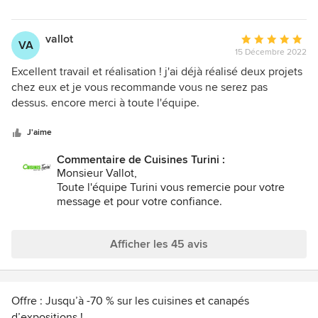
vallot
Note
VA
15 Décembre 2022
moyenne
:
Excellent travail et réalisation ! j'ai déjà réalisé deux projets
5
chez eux et je vous recommande vous ne serez pas
étoiles
dessus. encore merci à toute l'équipe.
sur
5
J'aime
Commentaire de Cuisines Turini :
Monsieur Vallot,
Toute l'équipe Turini vous remercie pour votre
message et pour votre confiance.
Cordialement.
Afficher les 45 avis
Offre : Jusqu’à -70 % sur les cuisines et canapés
d’expositions !