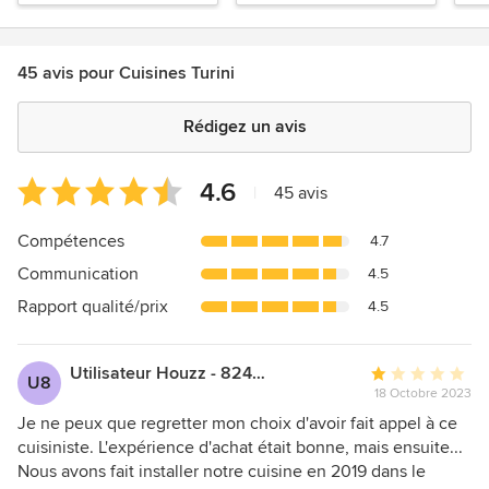
mates.
astucieux et façades
mates grises.
45 avis pour Cuisines Turini
Rédigez un avis
Note
4.6
|
45 avis
moyenne
:
Compétences
4.7
4.6
Communication
4.5
étoiles
sur
Rapport qualité/prix
4.5
5
Utilisateur Houzz - 824729363
Note
U8
18 Octobre 2023
moyenne
:
Je ne peux que regretter mon choix d'avoir fait appel à ce
1
cuisiniste. L'expérience d'achat était bonne, mais ensuite...
étoiles
Nous avons fait installer notre cuisine en 2019 dans le