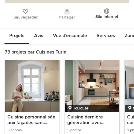
Site Internet
Sauvegarder
Partager
Projets
Avis
Vue d'ensemble
Services
Zon
73 projets par Cuisines Turini
Toulouse
Cuisine personnalisée
Cuisine dernière
Cu
aux façades sans
génération avec
co
poignées blanches
agencements
et 
5 photos
5 photos
2 p