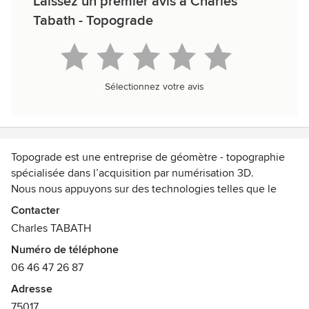
Laissez un premier avis à Charles
Tabath - Topograde
Sélectionnez votre avis
Topograde est une entreprise de géomètre - topographie
spécialisée dans l’acquisition par numérisation 3D.
Nous nous appuyons sur des technologies telles que le
scanner 3D et le nuage de points afin de produire des
Contacter
livrables répondants aux exigences de nos clients.
Charles TABATH
Notre réactivité et notre flexibilité font de Topograde un
Numéro de téléphone
partenaire privilégié dans le secteur de
06 46 47 26 87
l’architecture/rénovation/BTP.
Adresse
75017