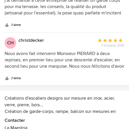
j'ai demandé à cette entreprise de réaliser un garde corps
5
pour ma terrasse. les conseils, la qualité du produit
étoiles
(artisanal pour l'essentiel), la pose quasi parfaite m'incitent
sur
à recommander cette entreprise. réalisation de juin 2015.
5
J'aime
christdecker
Note
CH
7 Octobre 2015
moyenne
:
Nous avons fait intervenir Monsieur PIERARD à deux
5
reprises, en premier lieu pour une descente d'escalier, en
étoiles
second lieu pour une marquise. Nous nous félicitons d'avoir
sur
fait appel à ce professionnel hors-pair. Monsieur PIERARD
5
sait faire les propositions adéquates et réaliser ce qu'il
J'aime
propose de À à Z et respecte les délais. Bref, un homme de
confiance, de surcroît, très sympathique . À recommander !
Mireille et Christian DECKER METZ.
Créations d'escaliers designs sur mesure en inox, acier,
verre, pierre, bois...
Création de garde-corps, rampe, balcon sur mesures en
verre, inox, métal...
Contacter
Création de passerelle en verre, inox ou acier....
La Maestria