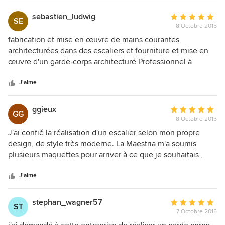
sebastien_ludwig
Note
SE
8 Octobre 2015
moyenne
:
fabrication et mise en œuvre de mains courantes
5
architecturées dans des escaliers et fourniture et mise en
étoiles
œuvre d'un garde-corps architecturé Professionnel à
sur
l'écoute, disponible, qui maîtrise technique,coût et délai de
5
réalisation
J'aime
ggieux
Note
GG
8 Octobre 2015
moyenne
:
J'ai confié la réalisation d'un escalier selon mon propre
5
design, de style très moderne. La Maestria m'a soumis
étoiles
plusieurs maquettes pour arriver à ce que je souhaitais ,
sur
puis, a parfaitement procédé à la fabrication et installation
5
avec la plus grande rigueur. Je suis très satisfait et je
J'aime
recommande vivement cette entreprise sérieuse et
extrêmement fiable .
stephan_wagner57
Note
ST
7 Octobre 2015
moyenne
: