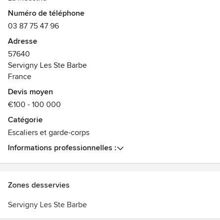
Création d'éléments en ferronnerie d'art de haute qualité
Numéro de téléphone
de forge (portail, balcon, rampe, trappe de cave, marquise,
03 87 75 47 96
ou reproduction à l'identique, fer forgé...)
Création de pergolas design en aluminium, toiture de
Adresse
terrasse, pergola à lame bioclimatique, carport, abri de
57640
voiture, palissade, claustra,...
Servigny Les Ste Barbe
Vente de carreaux de ciment.
France
Rayon d'action: France, Belgique, Luxembourg et plus
Devis moyen
encore
€100 - 100 000
Récompenses :
Catégorie
Bon rapport qualité prix.
Escaliers et garde-corps
Informations professionnelles :
Zones desservies
Servigny Les Ste Barbe