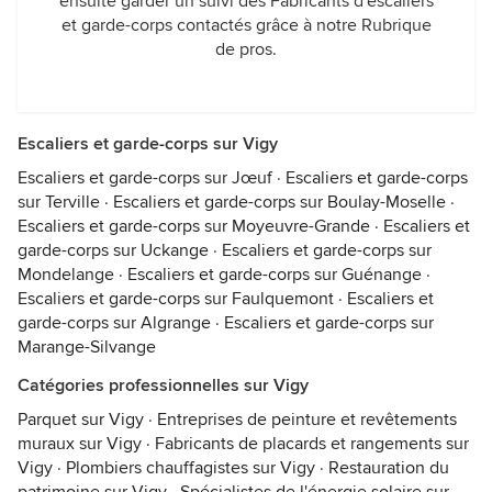
ensuite garder un suivi des Fabricants d'escaliers
et garde-corps contactés grâce à notre Rubrique
de pros.
Escaliers et garde-corps sur Vigy
Escaliers et garde-corps sur Jœuf
·
Escaliers et garde-corps
sur Terville
·
Escaliers et garde-corps sur Boulay-Moselle
·
Escaliers et garde-corps sur Moyeuvre-Grande
·
Escaliers et
garde-corps sur Uckange
·
Escaliers et garde-corps sur
Mondelange
·
Escaliers et garde-corps sur Guénange
·
Escaliers et garde-corps sur Faulquemont
·
Escaliers et
garde-corps sur Algrange
·
Escaliers et garde-corps sur
Marange-Silvange
Catégories professionnelles sur Vigy
Parquet sur Vigy
·
Entreprises de peinture et revêtements
muraux sur Vigy
·
Fabricants de placards et rangements sur
Vigy
·
Plombiers chauffagistes sur Vigy
·
Restauration du