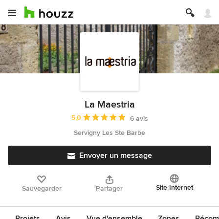
La Maestria
Note moyenne : 5 étoiles sur 5
5,0
6 avis
Servigny Les Ste Barbe
Envoyer un message
Site Internet
Sauvegarder
Partager
Projets
Avis
Vue d'ensemble
Zones
Récomp