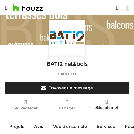
BATI2 net&bois
SAINT LO
Envoyer un message
Site Internet
Sauvegarder
Partager
Projets
Avis
Vue d'ensemble
Services
Réco