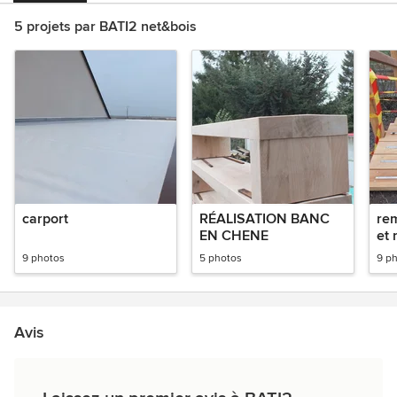
5 projets par BATI2 net&bois
carport
RÉALISATION BANC
re
EN CHENE
et 
9 photos
5 photos
9 p
Avis