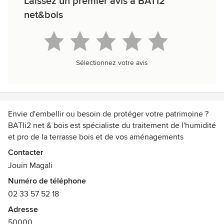
Laissez un premier avis à BATI2
net&bois
Sélectionnez votre avis
Envie d'embellir ou besoin de protéger votre patrimoine ?
BATIi2 net & bois est spécialiste du traitement de l'humidité
et pro de la terrasse bois et de vos aménagements
extérieurs et vous accompagne dans vos projets de
Contacter
restauration et d’embellissement.
Jouin Magali
Numéro de téléphone
Membre du réseau GRAD
02 33 57 52 18
Adresse
50000