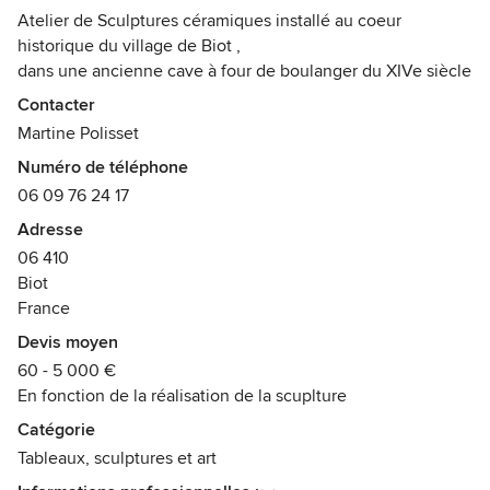
Atelier de Sculptures céramiques installé au coeur
historique du village de Biot ,
dans une ancienne cave à four de boulanger du XIVe siècle
,
Contacter
pour créer des sculptures biomorphiques, pièces uniques,
Martine Polisset
au moyen de la technique du colombin.
Numéro de téléphone
Ma matière est le grès ou la faïence chamottée, la terre
06 09 76 24 17
paperclay, avec l’apport, lorsque désiré, d’oxydes ou de
couleurs émaillées.
Adresse
Récompenses :
06 410
Biot
Diplôme des Métiers d'Art
France
Membre des Atelier d' Art de France
Devis moyen
60 - 5 000 €
En fonction de la réalisation de la scuplture
Catégorie
Tableaux, sculptures et art