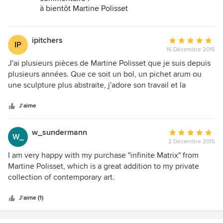
activités de Biot, le verre et la céramique. Martine a basé
à bientôt Martine Polisset
son travail sur 3 macroreproductions de branches de corail
dans une disposition qui fait penser à un jaillissement de
lave en fusion avec, autour diverses incrustations. Mission
ipitchers
Note
IP
superbement accomplie !
16 Décembre 2015
moyenne
:
J'ai plusieurs pièces de Martine Polisset que je suis depuis
5
plusieurs années. Que ce soit un bol, un pichet arum ou
étoiles
une sculpture plus abstraite, j'adore son travail et la
sur
considère comme une grande créatrice qui maîtrise
5
parfaitement son art.
J'aime
w_sundermann
Note
W_
2 Décembre 2015
moyenne
:
I am very happy with my purchase "infinite Matrix" from
5
Martine Polisset, which is a great addition to my private
étoiles
collection of contemporary art.
sur
5
J'aime (1)