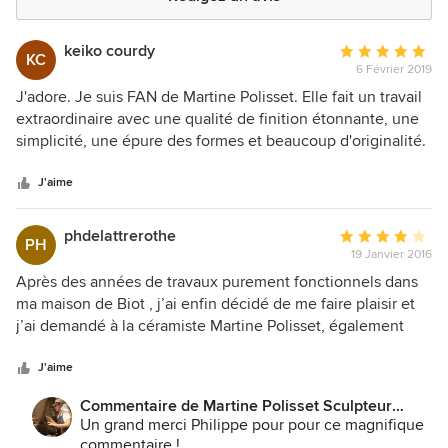
keiko courdy
Note
KC
6 Février 2019
moyenne
:
J'adore. Je suis FAN de Martine Polisset. Elle fait un travail
5
extraordinaire avec une qualité de finition étonnante, une
étoiles
simplicité, une épure des formes et beaucoup d'originalité.
sur
Son sens des couleurs et son travail sur la matière donnent
5
vie à ses pièces et à l'environnement dans lequel elles
J'aime
s'intègrent.
phdelattrerothe
Note
PH
19 Janvier 2016
moyenne
:
Après des années de travaux purement fonctionnels dans
4
ma maison de Biot , j’ai enfin décidé de me faire plaisir et
étoiles
j’ai demandé à la céramiste Martine Polisset, également
sur
établie dans le village et dont j’apprécie les productions, de
5
me soumettre un projet de fontaine dont la fonction sera
J'aime
de restituer l’eau filtrée dans la piscine. Je demandais
Commentaire de Martine Polisset Sculpteur
quelque chose d’exubérant, coloré, à la Gaudi ou facteur
céramiste :
Un grand merci Philippe pour pour ce magnifique
Cheval et qui en plus devait faire référence aux deux
commentaire !