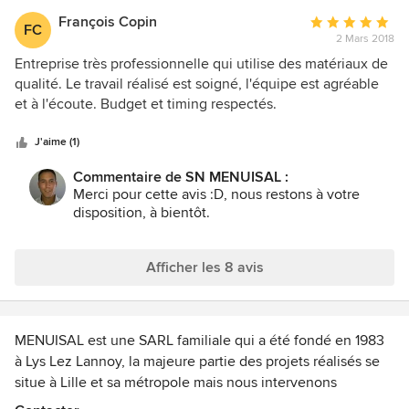
François Copin
Note
FC
2 Mars 2018
moyenne
:
Entreprise très professionnelle qui utilise des matériaux de
5
qualité. Le travail réalisé est soigné, l'équipe est agréable
étoiles
et à l'écoute. Budget et timing respectés.
sur
5
J'aime (1)
Commentaire de SN MENUISAL :
Merci pour cette avis :D, nous restons à votre
disposition, à bientôt.
Afficher les 8 avis
MENUISAL est une SARL familiale qui a été fondé en 1983
à Lys Lez Lannoy, la majeure partie des projets réalisés se
situe à Lille et sa métropole mais nous intervenons
également sur les secteurs d’Arras, Mérignies, Bondues,