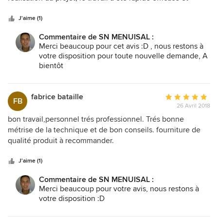
sur
excellent. Le personnel est tres professionnel, je
5
recommande vivement cette société pour la realisation de
J'aime (1)
vos projets
Commentaire de SN MENUISAL :
Merci beaucoup pour cet avis :D , nous restons à
votre disposition pour toute nouvelle demande, A
bientôt
fabrice bataille
Note
FB
26 Avril 2018
moyenne
:
bon travail,personnel trés professionnel. Trés bonne
5
métrise de la technique et de bon conseils. fourniture de
étoiles
qualité produit à recommander.
sur
5
J'aime (1)
Commentaire de SN MENUISAL :
Merci beaucoup pour votre avis, nous restons à
votre disposition :D