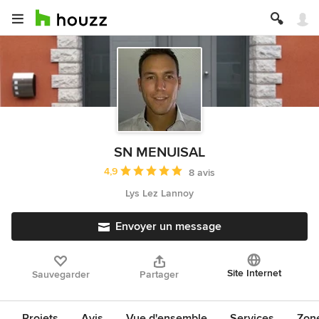
SN MENUISAL
Note moyenne : 4.9 étoiles sur 5
4,9
8 avis
Lys Lez Lannoy
Envoyer un message
Site Internet
Sauvegarder
Partager
Projets
Avis
Vue d'ensemble
Services
Zon