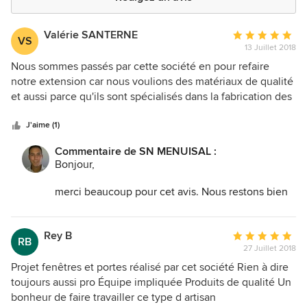
Valérie SANTERNE
Note
VS
13 Juillet 2018
moyenne
:
Nous sommes passés par cette société en pour refaire
5
notre extension car nous voulions des matériaux de qualité
étoiles
et aussi parce qu'ils sont spécialisés dans la fabrication des
sur
grandes dimensions (que d'autres ne veulent pas ou ne
5
savent pas faire). Nous sommes très satisfait de la pause et
J'aime (1)
du rendu final. Délais respectés et devis correct pour ce
Commentaire de SN MENUISAL :
type de prestations.
Bonjour,
merci beaucoup pour cet avis. Nous restons bien
entendu à votre disposition :D !!
Rey B
Note
RB
27 Juillet 2018
moyenne
:
Projet fenêtres et portes réalisé par cet société Rien à dire
5
toujours aussi pro Équipe impliquée Produits de qualité Un
étoiles
bonheur de faire travailler ce type d artisan