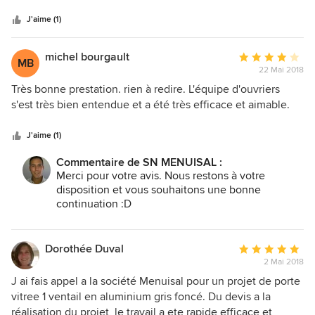
sur
5
J'aime (1)
michel bourgault
Note
MB
22 Mai 2018
moyenne
:
Très bonne prestation. rien à redire. L'équipe d'ouvriers
4
s'est très bien entendue et a été très efficace et aimable.
étoiles
sur
J'aime (1)
5
Commentaire de SN MENUISAL :
Merci pour votre avis. Nous restons à votre
disposition et vous souhaitons une bonne
continuation :D
Dorothée Duval
Note
2 Mai 2018
moyenne
:
J ai fais appel a la société Menuisal pour un projet de porte
5
vitree 1 ventail en aluminium gris foncé. Du devis a la
étoiles
réalisation du projet, le travail a ete rapide efficace et