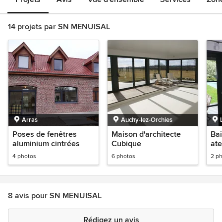
14 projets par SN MENUISAL
Arras
Auchy-lez-Orchies
Poses de fenêtres
Maison d'architecte
Bai
aluminium cintrées
Cubique
ate
4 photos
6 photos
2 p
8 avis pour SN MENUISAL
Rédigez un avis