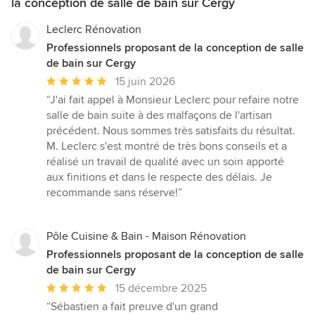
la conception de salle de bain sur Cergy
Leclerc Rénovation
Professionnels proposant de la conception de salle
de bain sur Cergy
Note
15 juin 2026
moyenne
“J'ai fait appel à Monsieur Leclerc pour refaire notre
:
salle de bain suite à des malfaçons de l'artisan
5
précédent. Nous sommes très satisfaits du résultat.
étoiles
M. Leclerc s'est montré de très bons conseils et a
sur
réalisé un travail de qualité avec un soin apporté
5
aux finitions et dans le respecte des délais. Je
recommande sans réserve!”
Pôle Cuisine & Bain - Maison Rénovation
Professionnels proposant de la conception de salle
de bain sur Cergy
Note
15 décembre 2025
moyenne
“Sébastien a fait preuve d'un grand