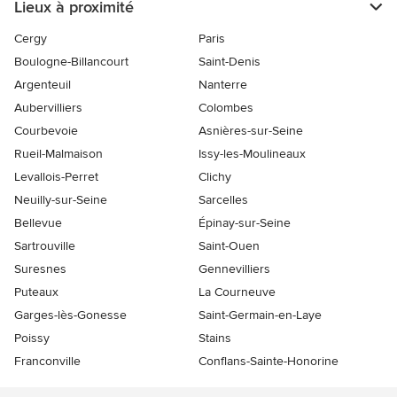
Lieux à proximité
Cergy
Paris
Boulogne-Billancourt
Saint-Denis
Argenteuil
Nanterre
Aubervilliers
Colombes
Courbevoie
Asnières-sur-Seine
Rueil-Malmaison
Issy-les-Moulineaux
Levallois-Perret
Clichy
Neuilly-sur-Seine
Sarcelles
Bellevue
Épinay-sur-Seine
Sartrouville
Saint-Ouen
Suresnes
Gennevilliers
Puteaux
La Courneuve
Garges-lès-Gonesse
Saint-Germain-en-Laye
Poissy
Stains
Franconville
Conflans-Sainte-Honorine