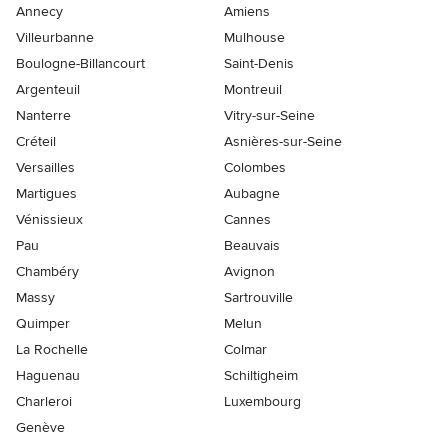
Annecy
Amiens
Villeurbanne
Mulhouse
Boulogne-Billancourt
Saint-Denis
Argenteuil
Montreuil
Nanterre
Vitry-sur-Seine
Créteil
Asnières-sur-Seine
Versailles
Colombes
Martigues
Aubagne
Vénissieux
Cannes
Pau
Beauvais
Chambéry
Avignon
Massy
Sartrouville
Quimper
Melun
La Rochelle
Colmar
Haguenau
Schiltigheim
Charleroi
Luxembourg
Genève