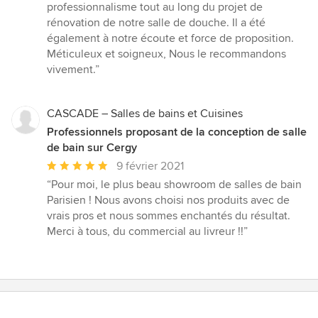
:
professionnalisme tout au long du projet de
5
rénovation de notre salle de douche. Il a été
étoiles
également à notre écoute et force de proposition.
sur
Méticuleux et soigneux, Nous le recommandons
5
vivement.”
CASCADE – Salles de bains et Cuisines
Professionnels proposant de la conception de salle
de bain sur Cergy
Note
9 février 2021
moyenne
“Pour moi, le plus beau showroom de salles de bain
:
Parisien ! Nous avons choisi nos produits avec de
5
vrais pros et nous sommes enchantés du résultat.
étoiles
Merci à tous, du commercial au livreur !!”
sur
5