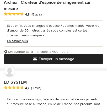
Archea | Créateur d'espace de rangement sur
mesure
Note moyenne : 4.8 étoiles sur 5
4,8
(5 avis)
Et si, enfin, vous changiez d’espace ? Jeunes mariés, votre nid
d’amour de 50 mètres carrés sous combles est certes
charmant, mais manque s...
En savoir plus
104 avenue de la Tranchée, 37100, Tours
Envoyer un message
ED SYSTEM
Note moyenne : 4.7 étoiles sur 5
4,7
(3 avis)
Fabricant de dressings, façades de placard et de rangements
sur mesure basé à Crosne, en Ile de France. nos produits sont