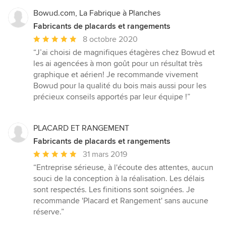
étoiles
sur
Bowud.com, La Fabrique à Planches
5
Fabricants de placards et rangements
Note
8 octobre 2020
moyenne
“J’ai choisi de magnifiques étagères chez Bowud et
:
les ai agencées à mon goût pour un résultat très
5
graphique et aérien! Je recommande vivement
étoiles
Bowud pour la qualité du bois mais aussi pour les
sur
précieux conseils apportés par leur équipe !”
5
PLACARD ET RANGEMENT
Fabricants de placards et rangements
Note
31 mars 2019
moyenne
“Entreprise sérieuse, à l'écoute des attentes, aucun
:
souci de la conception à la réalisation. Les délais
5
sont respectés. Les finitions sont soignées. Je
étoiles
recommande 'Placard et Rangement' sans aucune
sur
réserve.”
5