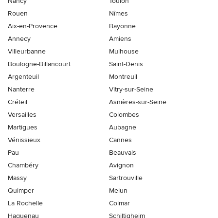
Nancy
Toulon
Rouen
Nîmes
Aix-en-Provence
Bayonne
Annecy
Amiens
Villeurbanne
Mulhouse
Boulogne-Billancourt
Saint-Denis
Argenteuil
Montreuil
Nanterre
Vitry-sur-Seine
Créteil
Asnières-sur-Seine
Versailles
Colombes
Martigues
Aubagne
Vénissieux
Cannes
Pau
Beauvais
Chambéry
Avignon
Massy
Sartrouville
Quimper
Melun
La Rochelle
Colmar
Haguenau
Schiltigheim