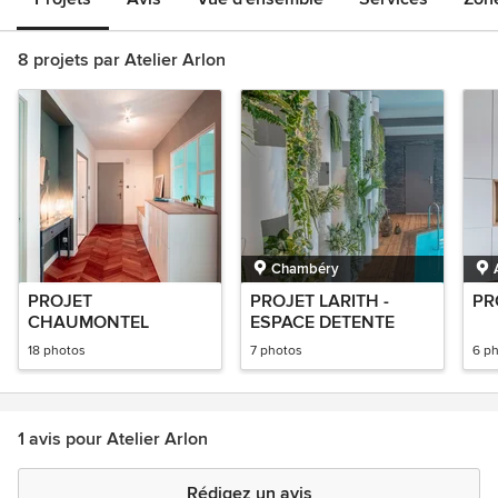
8 projets par Atelier Arlon
Chambéry
PROJET
PROJET LARITH -
PR
CHAUMONTEL
ESPACE DETENTE
18 photos
7 photos
6 p
1 avis pour Atelier Arlon
Rédigez un avis