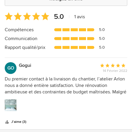
Note
5.0
|
1 avis
moyenne
:
Compétences
5.0
5
Communication
5.0
étoiles
sur
Rapport qualité/prix
5.0
5
Gogui
Note
GO
14 Février 2022
moyenne
:
Du premier contact à la livraison du chantier, l’atelier Arlon
5
nous a donné entière satisfaction. Une rénovation
étoiles
ambitieuse et des contraintes de budget maîtrisées. Malgré
sur
les aléas rencontrés, Flavie et Dounia nous ont
5
accompagnés tout au long du projet (et même après !) avec
réactivité et professionnalisme. Le résultat parle de lui-
même. Nous recommandons vivement ces architectes
J'aime (3)
d’intérieur à la créativité débordante.