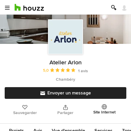
Atelier Arlon
Note moyenne : 5 étoiles sur 5
5,0
1 avis
Chambéry
Envoyer un message
Site Internet
Sauvegarder
Partager
Projets
Avis
Vue d'ensemble
Services
Zon