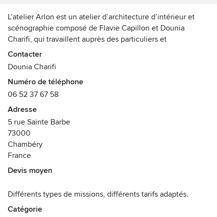
L’atelier Arlon est un atelier d’architecture d’intérieur et
scénographie composé de Flavie Capillon et Dounia
Charifi, qui travaillent auprès des particuliers et
professionnels pour penser et sublimer vos espaces.
Contacter
Aménagement, rénovation ou installation éphémères ou
Dounia Charifi
pérenne, nous vous proposons des solutions sur-mesure et
Numéro de téléphone
adaptées à vos besoins.
06 52 37 67 58
Récompenses :
Adresse
Architecte d’interieur école ESDAC Aix en provence,
5 rue Sainte Barbe
designer d’espace et scénographe (ENAAI)
73000
Chambéry
France
Devis moyen
Différents types de missions, différents tarifs adaptés.
Catégorie