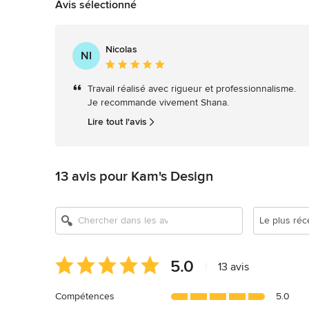
Avis sélectionné
Nicolas
NI
Note
moyenne
Travail réalisé avec rigueur et professionnalisme.

:
Je recommande vivement Shana.
5
étoiles
Lire tout l'avis
sur
5
13 avis pour Kam's Design
Le plus réc
Note
5.0
|
13 avis
moyenne
:
Compétences
5.0
5