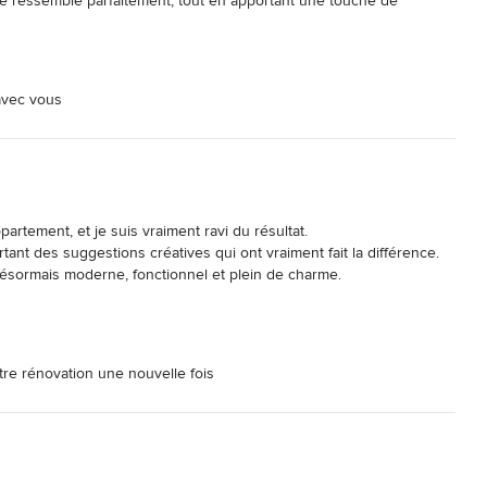
 ressemble parfaitement, tout en apportant une touche de 
résultat est bien au-delà de mes attentes. Je recommande vivement 
ique !!!
 avec vous
rtement, et je suis vraiment ravi du résultat. 

ant des suggestions créatives qui ont vraiment fait la différence. 
ésormais moderne, fonctionnel et plein de charme. 

ceux qui cherchent une agence sérieuse et talentueuse !
otre rénovation une nouvelle fois