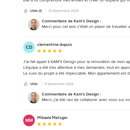
Elle a su comprendre mes envies et créer un espace qui me
créativité unique. 

Utile (1)
13 Septembre 2024
Grâce à son professionnalisme et à son sens du détail, le 
ses services pour un intérieur à la fois fonctionnel et esthét
Commentaire de Kam's Design :
Merci pour cet avis c'était un plaisir de travailler
clementine dupuis
CD
Note moyenne : 5 étoiles sur 5
J’ai fait appel à KAM’S Design pour la rénovation de mon appa
L’équipe a été très attentive à mes demandes, tout en apport
Le suivi du projet a été impeccable. Mon appartement est d
Franchement, je ne peux que recommander KAM'S Design à 
Utile
9 Septembre 2024
Commentaire de Kam's Design :
Merci, j'ai été ravi de collaborer avec vous sur v
Mikaela Metzger
MM
Note moyenne : 5 étoiles sur 5