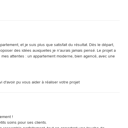
rtement, et je suis plus que satisfait du résultat. Dès le départ, 
oposer des idées auxquelles je n’aurais jamais pensé. Le projet a 
 de mes attentes : un appartement moderne, bien agencé, avec une 
er mieux, je recommande KAM'S Design sans hésiter !
i d'avoir pu vous aider à réaliser votre projet
ment ! 

its soins pour ses clients.
