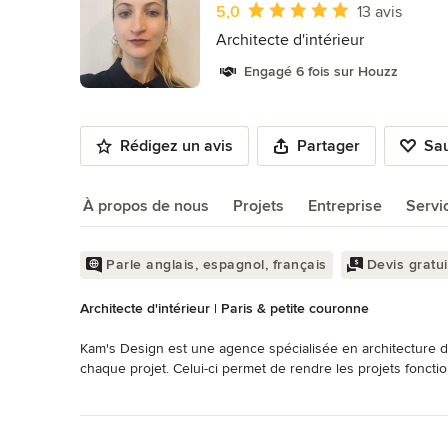
10
Note moyenne : 5 étoiles sur 5
5,0
13 avis
Architecte d'intérieur
Engagé 6 fois sur Houzz
Rédigez un avis
Partager
Sa
À propos de nous
Projets
Entreprise
Servi
À propos de nous
Parle anglais, espagnol, français
Devis gratui
Architecte d'intérieur | Paris & petite couronne
Kam's Design est une agence spécialisée en architecture d'
chaque projet. Celui-ci permet de rendre les projets fonct
réflexion personnelle pour répondre à vos attentes. C'est 
Lire plus
écoute. 

Retour à la navigation
Le design est au service de chaque identité des clients. Leur