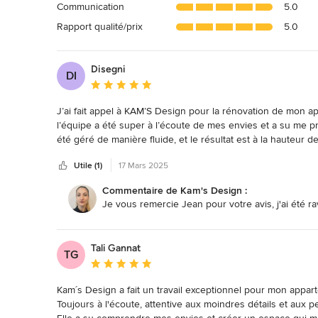
Communication
5.0
étoiles
sur
Rapport qualité/prix
5.0
5
Disegni
DI
Note moyenne : 5 étoiles sur 5
J’ai fait appel à KAM’S Design pour la rénovation de mon appa
l’équipe a été super à l’écoute de mes envies et a su me pr
été géré de manière fluide, et le résultat est à la hauteur
vraie personnalité. Honnêtement, je ne pouvais pas espér
Utile (1)
17 Mars 2025
Commentaire de Kam's Design :
Je vous remercie Jean pour votre avis, j'ai été rav
Tali Gannat
TG
Note moyenne : 5 étoiles sur 5
Kam´s Design a fait un travail exceptionnel pour mon apparte
Toujours à l'écoute, attentive aux moindres détails et aux pet