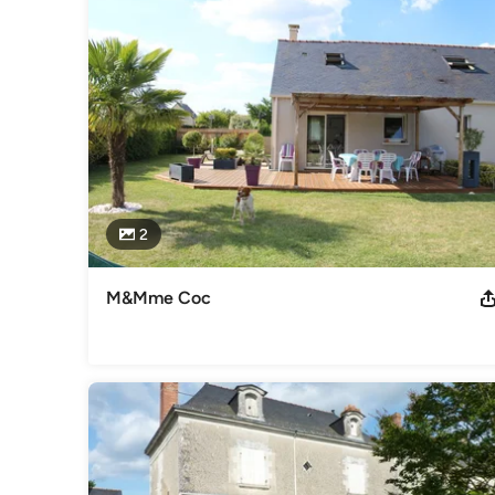
2
M&Mme Coc