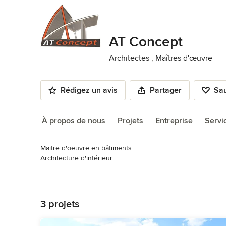
AT Concept
Architectes
,
Maîtres d'œuvre
Rédigez un avis
Partager
Sa
À propos de nous
Projets
Entreprise
Servi
Maitre d'oeuvre en bâtiments

À propos de nous
Architecture d'intérieur
Catégorie
Lire plus
Architectes
,
Maîtres d'œuvre
Retour à la navigation
3 projets