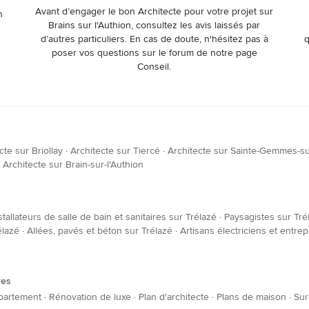
Avant d’engager le bon Architecte pour votre projet sur
n
Brains sur l'Authion, consultez les avis laissés par
d’autres particuliers. En cas de doute, n'hésitez pas à
q
poser vos questions sur le forum de notre page
Conseil.
cte sur Briollay
·
Architecte sur Tiercé
·
Architecte sur Sainte-Gemmes-su
·
Architecte sur Brain-sur-l'Authion
stallateurs de salle de bain et sanitaires sur Trélazé
·
Paysagistes sur Tré
élazé
·
Allées, pavés et béton sur Trélazé
·
Artisans électriciens et entrep
res
partement
·
Rénovation de luxe
·
Plan d'architecte
·
Plans de maison
·
Sur