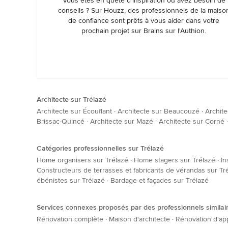
Vous êtes en quête d’inspiration ou avez besoin de
conseils ? Sur Houzz, des professionnels de la maiso
de confiance sont prêts à vous aider dans votre
prochain projet sur Brains sur l'Authion.
Architecte sur Trélazé
Architecte sur Écouflant
·
Architecte sur Beaucouzé
·
Archite
Brissac-Quincé
·
Architecte sur Mazé
·
Architecte sur Corné
Catégories professionnelles sur Trélazé
Home organisers sur Trélazé
·
Home stagers sur Trélazé
·
In
Constructeurs de terrasses et fabricants de vérandas sur Tr
ébénistes sur Trélazé
·
Bardage et façades sur Trélazé
Services connexes proposés par des professionnels similai
Rénovation complète
·
Maison d'architecte
·
Rénovation d'ap