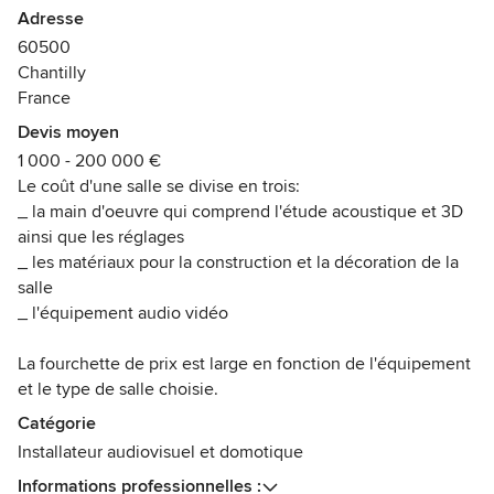
12ans auparavant, la création d'enceintes acoustiques fut
Adresse
notre premier pas dans le monde de la Hi-Fi et du
60500
Homecinema, avec la création de 2 modèles de colonnes
Chantilly
haut de gamme.
France
10 ans d'études d'acoustique des salles, de création d'une
Devis moyen
suite logicielle homecinema sur PC, de débats passionnés
1 000 - 200 000 €
sur les forums mêlant experts et néophytes, nous
Le coût d'une salle se divise en trois:
permettent aujourd'hui de proposer une approche
_ la main d'oeuvre qui comprend l'étude acoustique et 3D
différente des autres sociétés de Cinémas Privés :
ainsi que les réglages
_ les matériaux pour la construction et la décoration de la
_ Au contraire des intégrateurs qui assourdissent la salle en
salle
traitant le médium/aigu et oublient les problèmes de grave
_ l'équipement audio vidéo
(cas typique), nous traitons le grave en priorité, puis
modelons le médium/aigu pour canaliser son énergie et
La fourchette de prix est large en fonction de l'équipement
améliorer la spatialisation, que la configuration soit 5.1 ou
et le type de salle choisie.
Atmos. Il en résultera un son qui prend vie, au maximum du
Catégorie
réalisme même à des niveaux raisonnables, préservant
Installateur audiovisuel et domotique
confort, timbres et musicalité!
Informations professionnelles :