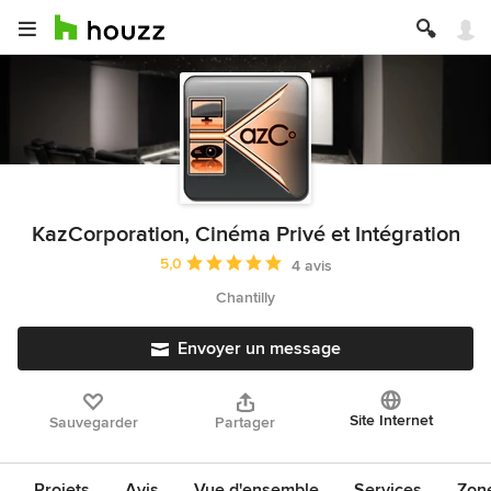
KazCorporation, Cinéma Privé et Intégration
Note moyenne : 5 étoiles sur 5
5,0
4 avis
Chantilly
Envoyer un message
Site Internet
Sauvegarder
Partager
Projets
Avis
Vue d'ensemble
Services
Zon