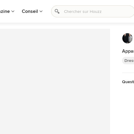
zine
Conseil
Appar
Dres
Questi