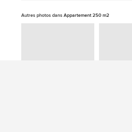
Autres photos dans
Appartement 250 m2
Cette photo n'a aucune question
Plus de photos de dressings et rangements scandin