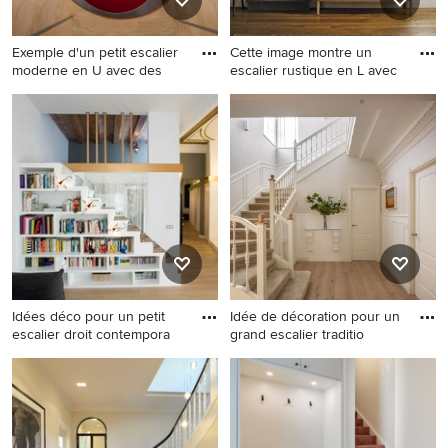
Exemple d'un petit escalier
Cette image montre un
moderne en U avec des
escalier rustique en L avec
Exemple d'un petit escalier
Cette image montre un
moderne en U avec des
escalier rustique en L avec
marches en moquette, des
des marches en moquette et
contremarches en moquette
des contremarches en
et un garde-corps en métal.
moquette.
Idées déco pour un petit
Idée de décoration pour un
escalier droit contempora
grand escalier traditio
Idées déco pour un petit
Idée de décoration pour un
escalier droit contemporain
grand escalier tradition en U
avec des marches en
avec du papier peint, des
moquette, des
marches en moquette, des