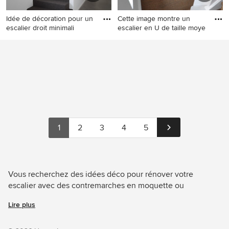
Idée de décoration pour un
Cette image montre un
escalier droit minimali
escalier en U de taille moye
Idée de décoration pour un
Cette image montre un
escalier droit minimaliste de
escalier en U de taille
taille moyenne avec des
moyenne avec des marches
marches en moquette, des
en moquette, des
contremarches en moquette
contremarches en moquette
et un garde-corps en
et un garde-corps en bois.
matériaux mixtes.
1
2
3
4
5
Vous recherchez des idées déco pour rénover votre
escalier avec des contremarches en moquette ou
aménager votre escalier ? Grâce à Houzz, découvrez les
Lire plus
124 photos des meilleurs décorateurs, architectes et
artisans, dont PLUS ULTRA studio et Sube Interiorismo.