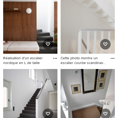
et d'aménagement dans de nombreux styles et coloris.
Sauvegardez facilement toutes vos idées déco d'escalier
avec des contremarches en moquette dans un dossier
d'idées ou contactez le professionnel ayant réalisé le
projet qui vous a inspiré pour qu'il vous conseille sur les
nouvelles tendances déco. Inspirez-vous des plus belles
photos d'escaliers avec des contremarches en moquette
trouvées sur Houzz et faites le plein d'idées pour tous
vos projets de rénovation et d'aménagement de maison.
Réalisation d'un escalier
Cette photo montre un
nordique en L de taille
escalier courbe scandinave
a
Réalisation d'un escalier
Cette photo montre un
nordique en L de taille
escalier courbe scandinave
moyenne avec des marches
avec des marches en bois,
en moquette, des
des contremarches en
contremarches en moquette,
moquette et un garde-corps
un garde-corps en métal et
en bois.
boiseries.