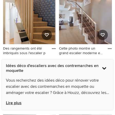
tradition avec des marches
des marches en moquette et
en moquette, des
des contremarches en
contremarches en moquette
moquette.
et du papier peint.
Des rangements ont été
Cette photo montre un
imbriqués sous l'escalier p
grand escalier moderne en
L
Cette photo montre un
Cette photo montre un grand
Idées déco d'escaliers avec des contremarches en
escalier courbe tendance de
escalier moderne en L avec
moquette
taille moyenne avec des
des marches en moquette,
marches en moquette, des
des contremarches en
Vous recherchez des idées déco pour rénover votre
contremarches en moquette,
moquette et un garde-corps
escalier avec des contremarches en moquette ou
un garde-corps en bois, du
en métal.
aménager votre escalier ? Grâce à Houzz, découvrez les
papier peint et rangements.
124 photos des meilleurs décorateurs, architectes et
Lire plus
artisans, dont PLUS ULTRA studio et Finkernagel Ross
GmbH. Parcourez une multitude de photos de décoration