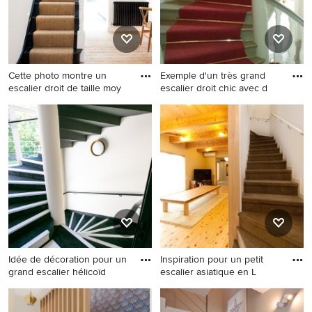
Cette photo montre un
Exemple d'un très grand
escalier droit de taille moy
escalier droit chic avec d
Cette photo montre un
Exemple d'un très grand
escalier droit de taille
escalier droit chic avec des
moyenne avec des marches
marches en moquette et des
en moquette, des
contremarches en moquette.
contremarches en moquette
et un garde-corps en bois.
Idée de décoration pour un
Inspiration pour un petit
grand escalier hélicoïd
escalier asiatique en L
Idée de décoration pour un
Inspiration pour un petit
grand escalier hélicoïdal
escalier asiatique en L avec