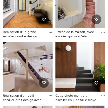
contremarches en moquette
contremarches en moquette
et rangements.
et un garde-corps en bois.
Réalisation d'un grand
Entrée de la maison, avec
escalier courbe design
escalier qui va à l'étag
avec
Réalisation d'un grand
Exemple d'un escalier
escalier courbe design avec
scandinave en L de taille
des marches en moquette et
moyenne avec des marches
des contremarches en
en moquette et des
moquette.
contremarches en moquette.
Réalisation d'un petit
Cette photo montre un
escalier droit design avec
escalier en L de taille moye
Réalisation d'un petit escalier
Cette photo montre un