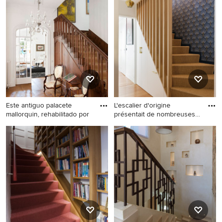
droit design avec des
escalier en L de taille
marches en moquette et des
moyenne avec des marches
contremarches en moquette.
en moquette, des
contremarches en moquette,
un garde-corps en métal et
boiseries.
Este antiguo palacete
L'escalier d'origine
mallorquin, rehabilitado por
présentait de nombreuses
cont
Exemple d'un escalier chic
Cette image montre un
en L de taille moyenne avec
escalier courbe design de
un garde-corps en bois, des
taille moyenne avec des
marches en moquette et des
marches en moquette, des
contremarches en moquette.
contremarches en moquette,
un garde-corps en bois, du
papier peint et rangements.