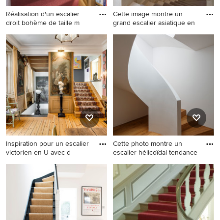
Réalisation d'un escalier
Cette image montre un
droit bohème de taille m
grand escalier asiatique en
Réalisation d'un escalier droit
Cette image montre un grand
bohème de taille moyenne
escalier asiatique en L et
avec des marches en
marbre avec des
moquette et des
contremarches en moquette
contremarches en moquette.
et un garde-corps en métal.
Inspiration pour un escalier
Cette photo montre un
victorien en U avec d
escalier hélicoïdal tendance
Inspiration pour un escalier
Cette photo montre un
victorien en U avec des
escalier hélicoïdal tendance
marches en moquette, des
avec des marches en bois et
contremarches en moquette
des contremarches en
et palier.
moquette.