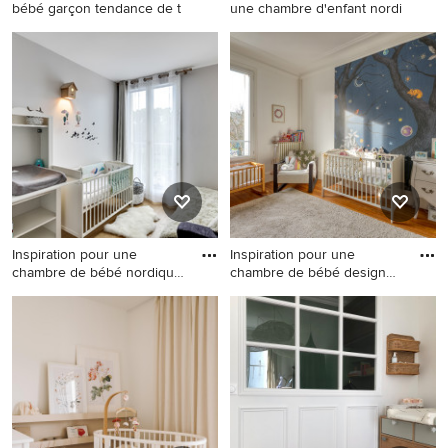
bébé garçon tendance de t
une chambre d'enfant nordi
Exemple d'une chambre de
Idée de décoration pour une
bébé garçon tendance de
chambre d'enfant nordique
taille moyenne avec un mur
avec un mur rose.
bleu.
Inspiration pour une
Inspiration pour une
chambre de bébé nordique
chambre de bébé design
avec
avec u
Inspiration pour une chambre
Inspiration pour une chambre
de bébé nordique avec un
de bébé design avec un mur
mur gris et un sol en bois
blanc, un sol en bois brun et
brun.
un sol marron.