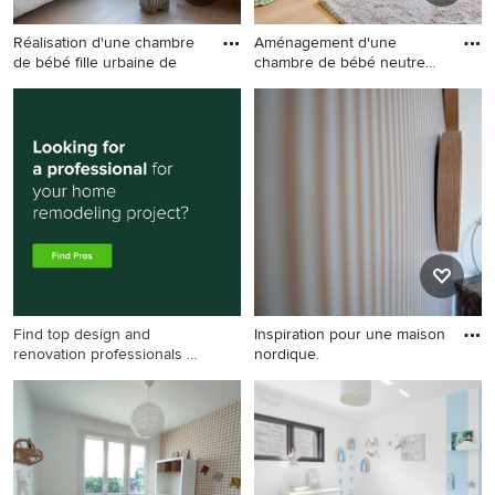
Réalisation d'une chambre
Aménagement d'une
de bébé fille urbaine de
chambre de bébé neutre
scandinav
Réalisation d'une chambre
Aménagement d'une
de bébé fille urbaine de taille
chambre de bébé neutre
moyenne avec un mur blanc
scandinave de taille
et un sol beige.
moyenne avec un mur blanc,
parquet clair et un sol beige.
Find top design and
Inspiration pour une maison
renovation professionals on
nordique.
Houzz
Inspiration pour une maison
nordique.