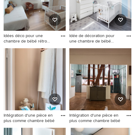
Idées déco pour une
Idée de décoration pour
chambre de bébé rétro
une chambre de bébé
avec un
garçon
Idées déco pour une
Idée de décoration pour une
chambre de bébé rétro avec
chambre de bébé garçon
un mur beige, un sol beige et
design de taille moyenne
du papier peint.
avec un mur bleu et un sol
gris.
Intégration d'une pièce en
Intégration d'une pièce en
plus comme chambre bébé
plus comme chambre bébé
Idées déco pour une petite
Exemple d'une petite