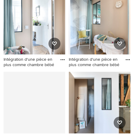
chambre neutre
chambre neutre tendance
contemporaine avec un mur
avec un mur beige, moquette
beige, moquette et un sol
et un sol beige.
beige.
Intégration d'une pièce en
Intégration d'une pièce en
plus comme chambre bébé
plus comme chambre bébé
Cette image montre une
Exemple d'une petite
petite chambre neutre
chambre neutre tendance
design avec un mur beige,
avec un mur beige, moquette
moquette et un sol beige.
et un sol beige.