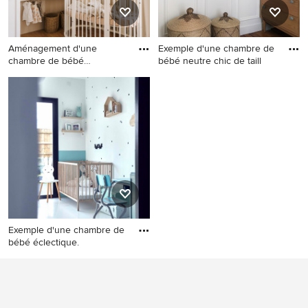
Aménagement d'une
Exemple d'une chambre de
chambre de bébé
bébé neutre chic de taill
scandinave.
Aménagement d'une
Exemple d'une chambre de
chambre de bébé
bébé neutre chic de taille
scandinave.
moyenne avec un mur blanc,
parquet foncé, un sol marron
et du papier peint.
Exemple d'une chambre de
bébé éclectique.
Exemple d'une chambre de
bébé éclectique.