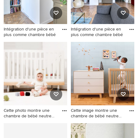
Intégration d'une pièce en
Intégration d'une pièce en
plus comme chambre bébé
plus comme chambre bébé
Exemple d'une petite
Aménagement d'une petite
chambre neutre tendance
chambre d'enfant
avec un mur beige, moquette
contemporaine.
et un sol beige.
Cette photo montre une
Cette image montre une
chambre de bébé neutre
chambre de bébé neutre
tend
nord
Cette photo montre une
Cette image montre une
chambre de bébé neutre
chambre de bébé neutre