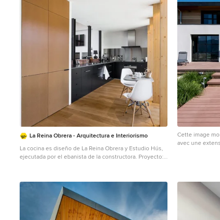
Cette image mon
La Reina Obrera - Arquitectura e Interiorismo
avec une extensi
La cocina es diseño de La Reina Obrera y Estudio Hús,
ejecutada por el ebanista de la constructora. Proyecto:
La Reina Obrera y Estudio Hús. Fotografías de Álvaro de
la Fuente, La Reina Obrera y BAM. Fotografías de Álvaro
de la Fuente, La Reina Obrera y BAM.