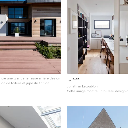
tre une grande terrasse arrière design
bldb
on de toiture et jupe de finition.
Jonathan Letoublon
Cette image montre un bureau design de
moyenne avec une bibliothèque ou un c
parquet clair, un bureau intégré, un mur
marron.