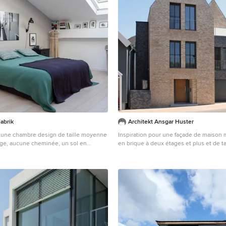
abrik
Architekt Ansgar Huster
r une chambre design de taille moyenne
Inspiration pour une façade de maison 
ge, aucune cheminée, un sol en
en brique à deux étages et plus et de t
 un sol beige.
avec un toit à deux pans.