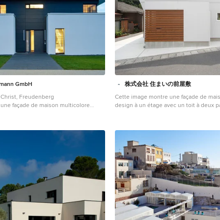
imann GmbH
株式会社 住まいの前屋敷
 Christ, Freudenberg
Cette image montre une façade de mai
r une façade de maison multicolore
design à un étage avec un toit à deux p
 un étage avec un toit plat.