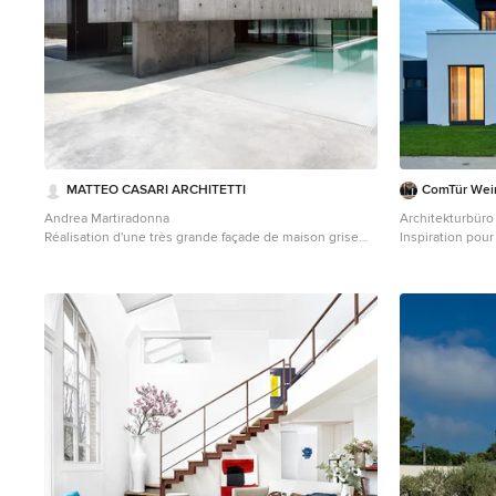
MATTEO CASARI ARCHITETTI
ComTür We
Andrea Martiradonna
Architekturbüro
Réalisation d'une très grande façade de maison grise
Inspiration pou
minimaliste en panneau de béton fibré à un étage avec
design en stuc à
un toit plat.