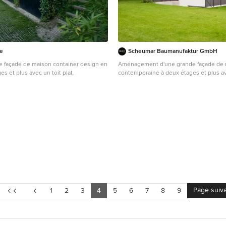
le
Scheumar Baumanufaktur GmbH
ne façade de maison container design en
Aménagement d'une grande façade de 
es et plus avec un toit plat.
contemporaine à deux étages et plus a
revêtement mixte et un toit à deux pans
Page suiv
1
2
3
4
5
6
7
8
9