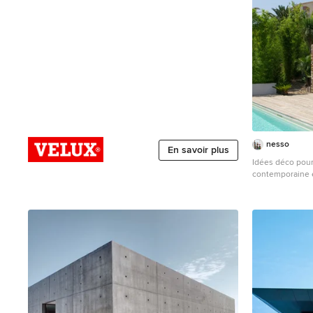
nesso
En savoir plus
Idées déco pour
contemporaine e
étage avec un to