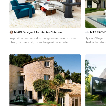
M|A|G Designs | Architecte d'Intérieur
MAS PROV
Inspiration pour un salon design ouvert avec un mur
Sylvie Villeger
blanc, parquet clair, un sol beige et un escalier.
Réalisation d'un
une dalle de bé