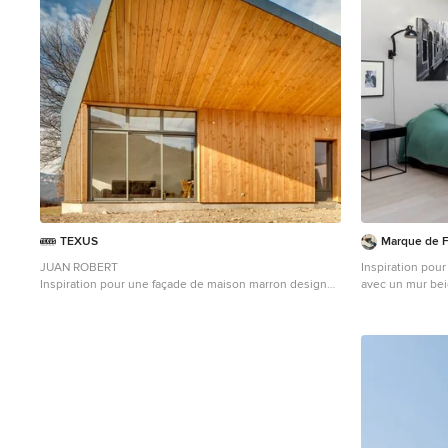
TEXUS
Marque de F
JUAN ROBERT
Inspiration pou
Inspiration pour une façade de maison marron design
avec un mur bei
en bois de taille moyenne et de plain-pied avec un toit
contreplaqué et
plat.