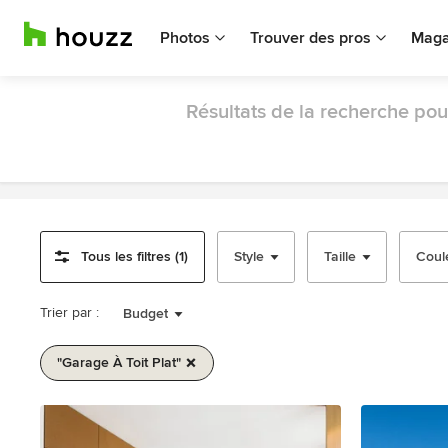
Photos
Trouver des pros
Maga
Résultats de la recherche po
Tous les filtres (1)
Style
Taille
Coul
Trier par :
Budget
"garage À Toit Plat"
1
sur
1