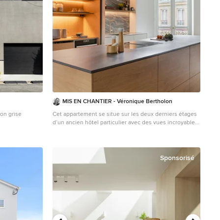
MIS EN CHANTIER - Véronique Bertholon
on grise
Cet appartement se situe sur les deux derniers étages
d’un ancien hôtel particulier avec des vues incroyables
sur les toits et les monuments de Paris. C’est donc un
duplex de 220 m2 avec un grand espace de réception
décloisonné et plusieurs chambres et salles de bain.
Les clients ayant beaucoup résidé à l’étranger
Sponsorisé
souhaitaient s’installer définitivement dans ce bel
appartement. Pour cela il fallait le refaire à leur goût en
collant à leur style de vie. Les enfants de ce couple
sont grands, ils commencent eux-même à avoir des
enfants. Certains habitent à l’étranger et il était
important qu’il y ait un espace pour recevoir enfants et
petits enfants confortablement. Nous avons respecté le