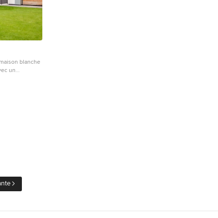
maison blanche
vec un
.
ante