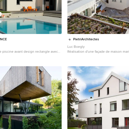
ENCE
PietriArchitectes
Luc Boegly
e piscine avant design rectangle avec
Réalisation d'une façade de maison mar
ton.