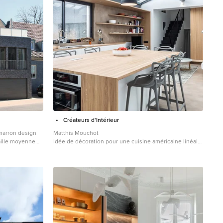
Créateurs d'Intérieur
marron design
Matthis Mouchot
aille moyenne
Idée de décoration pour une cuisine américaine linéaire
urbaine de taille moyenne avec un plan de travail en
bois, îlot, un plan de travail beige, un évier 2 bacs, un
placard à porte plane, des portes de placard blanches,
une crédence marron, un électroménager en acier
inoxydable, un sol marron et plafond verrière.