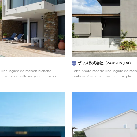
ザウス株式会社（ZAUS Co.,Ltd）
 une façade de maison blanche
Cette photo montre une façade de mais
n verre de taille moyenne et à un
asiatique à un étage avec un toit plat.
it plat.