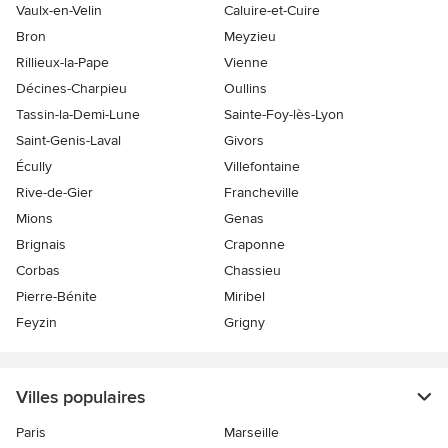
Vaulx-en-Velin
Caluire-et-Cuire
Bron
Meyzieu
Rillieux-la-Pape
Vienne
Décines-Charpieu
Oullins
Tassin-la-Demi-Lune
Sainte-Foy-lès-Lyon
Saint-Genis-Laval
Givors
Écully
Villefontaine
Rive-de-Gier
Francheville
Mions
Genas
Brignais
Craponne
Corbas
Chassieu
Pierre-Bénite
Miribel
Feyzin
Grigny
Villes populaires
Paris
Marseille