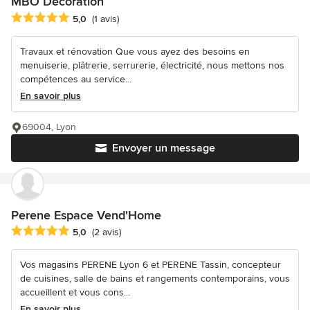
MBO Décoration
Note moyenne : 5 étoiles sur 5
5,0
(1 avis)
Travaux et rénovation Que vous ayez des besoins en
menuiserie, plâtrerie, serrurerie, électricité, nous mettons nos
compétences au service...
En savoir plus
69004, Lyon
Envoyer un message
Perene Espace Vend'Home
Note moyenne : 5 étoiles sur 5
5,0
(2 avis)
Vos magasins PERENE Lyon 6 et PERENE Tassin, concepteur
de cuisines, salle de bains et rangements contemporains, vous
accueillent et vous cons...
En savoir plus