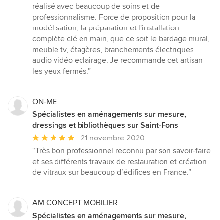
5
réalisé avec beaucoup de soins et de
étoiles
professionnalisme. Force de proposition pour la
sur
modélisation, la préparation et l'installation
5
complète clé en main, que ce soit le bardage mural,
meuble tv, étagères, branchements électriques
audio vidéo eclairage. Je recommande cet artisan
les yeux fermés.”
ON-ME
Spécialistes en aménagements sur mesure,
dressings et bibliothèques sur Saint-Fons
Note
21 novembre 2020
moyenne
“Très bon professionnel reconnu par son savoir-faire
:
et ses différents travaux de restauration et création
5
de vitraux sur beaucoup d’édifices en France.”
étoiles
sur
5
AM CONCEPT MOBILIER
Spécialistes en aménagements sur mesure,