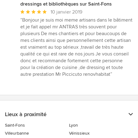
dressings et bibliothèques sur Saint-Fons
Note
10 janvier 2019
moyenne
“Bonjour je suis moi meme artisans dans le bâtiment
:
et je fait appel mr ANTRAS très souvent pour
5
plusieurs De mes chantiers et pour beaucoups de
étoiles
mes clients ainsi que personnellement cette artisan
sur
est vraiment au top sérieux ,travail de très haute
5
qualité ce qui est rare de nos jours Je vous conseil
donc et recommande fortement cette personne
pour la création de cuisine ,de dressing et toute
autre prestation Mr Piccicuto renovhabitat”
Lieux à proximité
Saint-Fons
Lyon
Villeurbanne
Vénissieux