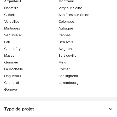
Argenteuil
Montreuil
Nanterre
Vitry-sur-Seine
Créteil
Asnières-sur-Seine
Versailles
Colombes
Martigues
Aubagne
Vénissieux
Cannes
Pau
Beauvais
Chambéry
Avignon
Massy
Sartrouville
Quimper
Melun
La Rochelle
Colmar
Haguenau
Schiltigheim
Charleroi
Luxembourg
Genève
Type de projet