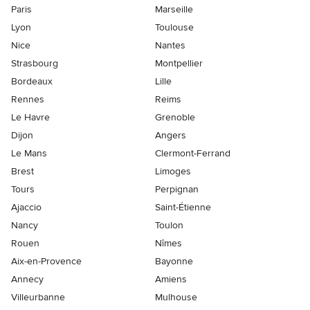
Paris
Marseille
Lyon
Toulouse
Nice
Nantes
Strasbourg
Montpellier
Bordeaux
Lille
Rennes
Reims
Le Havre
Grenoble
Dijon
Angers
Le Mans
Clermont-Ferrand
Brest
Limoges
Tours
Perpignan
Ajaccio
Saint-Étienne
Nancy
Toulon
Rouen
Nîmes
Aix-en-Provence
Bayonne
Annecy
Amiens
Villeurbanne
Mulhouse