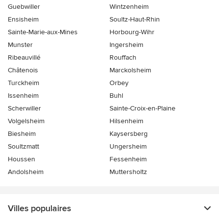
Guebwiller
Wintzenheim
Ensisheim
Soultz-Haut-Rhin
Sainte-Marie-aux-Mines
Horbourg-Wihr
Munster
Ingersheim
Ribeauvillé
Rouffach
Châtenois
Marckolsheim
Turckheim
Orbey
Issenheim
Buhl
Scherwiller
Sainte-Croix-en-Plaine
Volgelsheim
Hilsenheim
Biesheim
Kaysersberg
Soultzmatt
Ungersheim
Houssen
Fessenheim
Andolsheim
Muttersholtz
Villes populaires