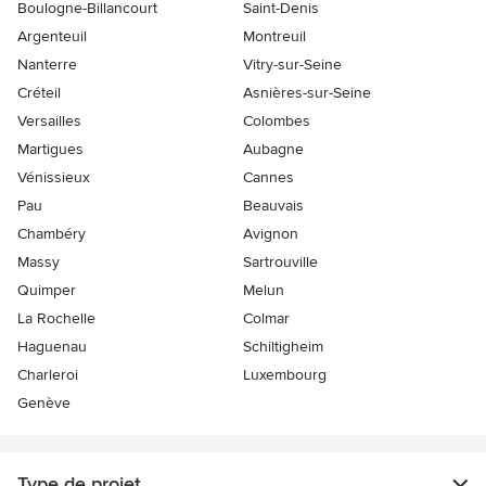
Boulogne-Billancourt
Saint-Denis
Argenteuil
Montreuil
Nanterre
Vitry-sur-Seine
Créteil
Asnières-sur-Seine
Versailles
Colombes
Martigues
Aubagne
Vénissieux
Cannes
Pau
Beauvais
Chambéry
Avignon
Massy
Sartrouville
Quimper
Melun
La Rochelle
Colmar
Haguenau
Schiltigheim
Charleroi
Luxembourg
Genève
Type de projet