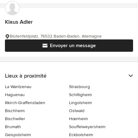
Klaus Adler
Blütenfeldplatz, 76532 Baden-Baden, Allemagne
Envoyer un message
Lieux à proximité
La Wantzenau
Strasbourg
Haguenau
Schiltigheim
Illkirch-Graffenstaden
Lingolsheim
Bischheim
Ostwald
Bischwiller
Hœnheim
Brumath
Souffelweyersheim
Geispolsheim
Eckbolsheim