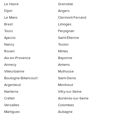
Le Havre
Grenoble
Dijon
Angers
Le Mans
Clermont-Ferrand
Brest
Limoges
Tours
Perpignan
Ajaccio
Saint-Étienne
Nancy
Toulon
Rouen
Nîmes
Aix-en-Provence
Bayonne
Annecy
Amiens
Villeurbanne
Mulhouse
Boulogne-Billancourt
Saint-Denis
Argenteuil
Montreuil
Nanterre
Vitry-sur-Seine
Créteil
Asnières-sur-Seine
Versailles
Colombes
Martigues
Aubagne