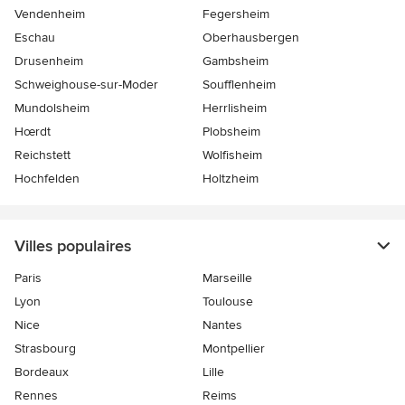
Vendenheim
Fegersheim
Eschau
Oberhausbergen
Drusenheim
Gambsheim
Schweighouse-sur-Moder
Soufflenheim
Mundolsheim
Herrlisheim
Hœrdt
Plobsheim
Reichstett
Wolfisheim
Hochfelden
Holtzheim
Villes populaires
Paris
Marseille
Lyon
Toulouse
Nice
Nantes
Strasbourg
Montpellier
Bordeaux
Lille
Rennes
Reims