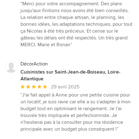
moyenne
“Merci pour votre accompagnement. Des plans
:
jusqu'aux finitions nous avons été bien conseillés.
5
La relation entre chaque artisan, le planning, les
étoiles
bonnes idées, les adaptations techniques, pour tout
sur
ça Nicolas à été très précieux. Et cerise sur le
5
gâteau les délais ont été respectés. Un très grand
MERCI. Marie et Ronan”
DécorAction
Cuisinistes sur Saint-Jean-de-Boiseau, Loire-
Atlantique
Note
29 avril 2025
moyenne
“J'ai fait appel à Anne pour une petite cuisine pour
:
un locatif, je suis ravie car elle a su s'adapter à mon
5
budget tout en optimisant le rangement. Je l'ai
étoiles
trouvée très impliquée et perfectionniste. Je
sur
n'hesiterai pas à la consulter pour ma résidence
5
principale avec un budget plus conséquent !”