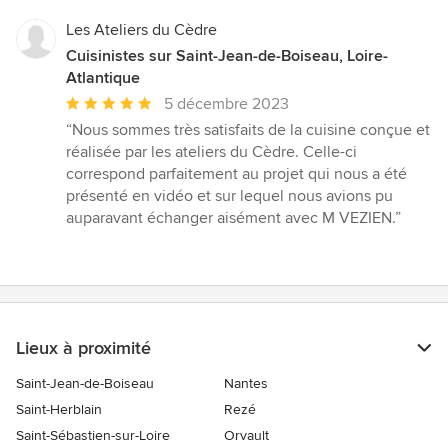
Les Ateliers du Cèdre
Cuisinistes sur Saint-Jean-de-Boiseau, Loire-
Atlantique
Note
5 décembre 2023
moyenne
“Nous sommes très satisfaits de la cuisine conçue et
:
réalisée par les ateliers du Cèdre. Celle-ci
5
correspond parfaitement au projet qui nous a été
étoiles
présenté en vidéo et sur lequel nous avions pu
sur
auparavant échanger aisément avec M VEZIEN.”
5
Lieux à proximité
Saint-Jean-de-Boiseau
Nantes
Saint-Herblain
Rezé
Saint-Sébastien-sur-Loire
Orvault