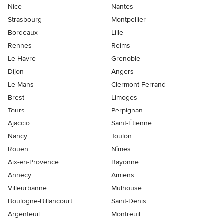
Nice
Nantes
Strasbourg
Montpellier
Bordeaux
Lille
Rennes
Reims
Le Havre
Grenoble
Dijon
Angers
Le Mans
Clermont-Ferrand
Brest
Limoges
Tours
Perpignan
Ajaccio
Saint-Étienne
Nancy
Toulon
Rouen
Nîmes
Aix-en-Provence
Bayonne
Annecy
Amiens
Villeurbanne
Mulhouse
Boulogne-Billancourt
Saint-Denis
Argenteuil
Montreuil