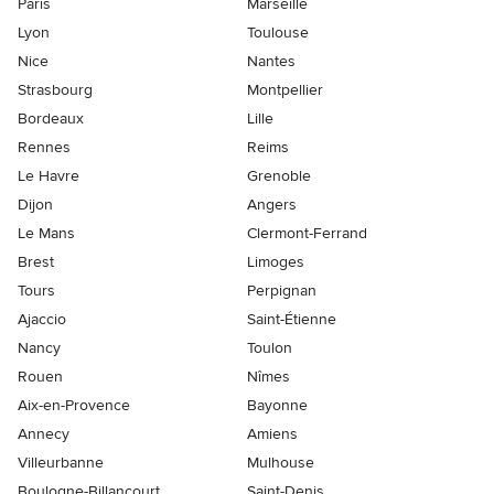
Paris
Marseille
Lyon
Toulouse
Nice
Nantes
Strasbourg
Montpellier
Bordeaux
Lille
Rennes
Reims
Le Havre
Grenoble
Dijon
Angers
Le Mans
Clermont-Ferrand
Brest
Limoges
Tours
Perpignan
Ajaccio
Saint-Étienne
Nancy
Toulon
Rouen
Nîmes
Aix-en-Provence
Bayonne
Annecy
Amiens
Villeurbanne
Mulhouse
Boulogne-Billancourt
Saint-Denis