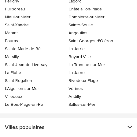
Périgny
Lagord
Puilboreau
Châtelaillon-Plage
Nieul-sur-Mer
Dompierre-sur-Mer
Saint-Xandre
Sainte-Soulle
Marans
Angoulins
Fouras
Saint-Georges-d'Oléron
Sainte-Marie-de-Ré
La Jarrie
Marsilly
Boyard-Ville
Saint-Jean-de-Liversay
La Tranche-sur-Mer
La Flotte
La Jarne
Saint-Rogatien
Rivedoux-Plage
L'Aiguillon-sur-Mer
Vérines
Villedoux
Andilly
Le Bois-Plage-en-Ré
Salles-sur-Mer
Villes populaires