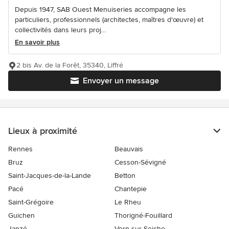
Depuis 1947, SAB Ouest Menuiseries accompagne les
particuliers, professionnels (architectes, maîtres d'œuvre) et
collectivités dans leurs proj...
En savoir plus
2 bis Av. de la Forêt, 35340, Liffré
Envoyer un message
Lieux à proximité
Rennes
Beauvais
Bruz
Cesson-Sévigné
Saint-Jacques-de-la-Lande
Betton
Pacé
Chantepie
Saint-Grégoire
Le Rheu
Guichen
Thorigné-Fouillard
Janzé
Vern-sur-Seiche