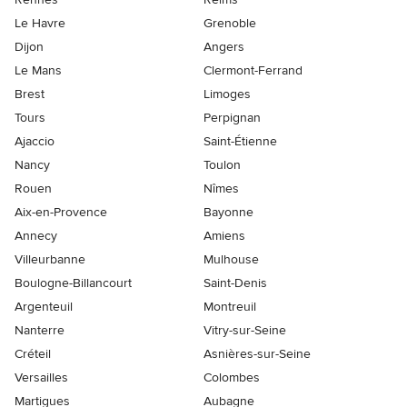
Le Havre
Grenoble
Dijon
Angers
Le Mans
Clermont-Ferrand
Brest
Limoges
Tours
Perpignan
Ajaccio
Saint-Étienne
Nancy
Toulon
Rouen
Nîmes
Aix-en-Provence
Bayonne
Annecy
Amiens
Villeurbanne
Mulhouse
Boulogne-Billancourt
Saint-Denis
Argenteuil
Montreuil
Nanterre
Vitry-sur-Seine
Créteil
Asnières-sur-Seine
Versailles
Colombes
Martigues
Aubagne