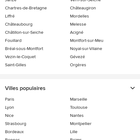
Chartres-de-Bretagne
Châteaugiron
Liffré
Mordelles
Châteaubourg
Melesse
Châtillon-sur-Seiche
Acigné
Fouillard
Montfort-sur-Meu
Bréal-sous-Montfort
Noyal-sur-Vilaine
Vezin-le-Coquet
Gévezé
Saint-Gilles
Orgères
Villes populaires
Paris
Marseille
Lyon
Toulouse
Nice
Nantes
Strasbourg
Montpellier
Bordeaux
Lille
Rennes
Reims