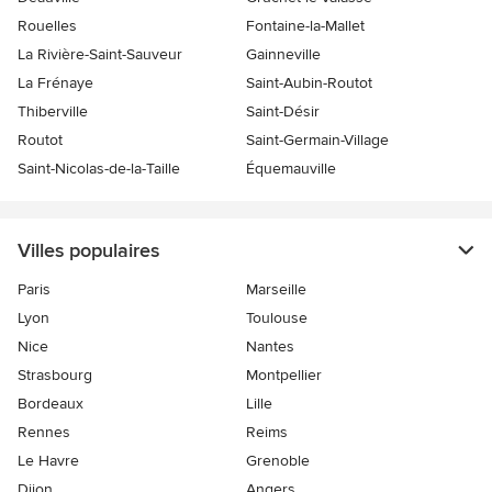
Rouelles
Fontaine-la-Mallet
La Rivière-Saint-Sauveur
Gainneville
La Frénaye
Saint-Aubin-Routot
Thiberville
Saint-Désir
Routot
Saint-Germain-Village
Saint-Nicolas-de-la-Taille
Équemauville
Villes populaires
Paris
Marseille
Lyon
Toulouse
Nice
Nantes
Strasbourg
Montpellier
Bordeaux
Lille
Rennes
Reims
Le Havre
Grenoble
Dijon
Angers