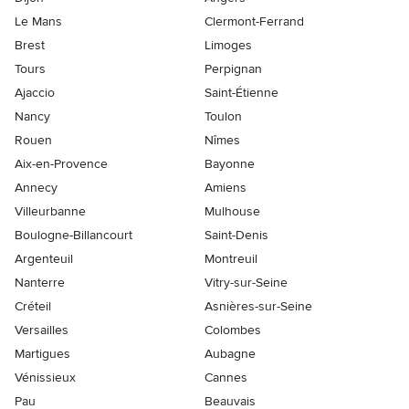
Le Mans
Clermont-Ferrand
Brest
Limoges
Tours
Perpignan
Ajaccio
Saint-Étienne
Nancy
Toulon
Rouen
Nîmes
Aix-en-Provence
Bayonne
Annecy
Amiens
Villeurbanne
Mulhouse
Boulogne-Billancourt
Saint-Denis
Argenteuil
Montreuil
Nanterre
Vitry-sur-Seine
Créteil
Asnières-sur-Seine
Versailles
Colombes
Martigues
Aubagne
Vénissieux
Cannes
Pau
Beauvais