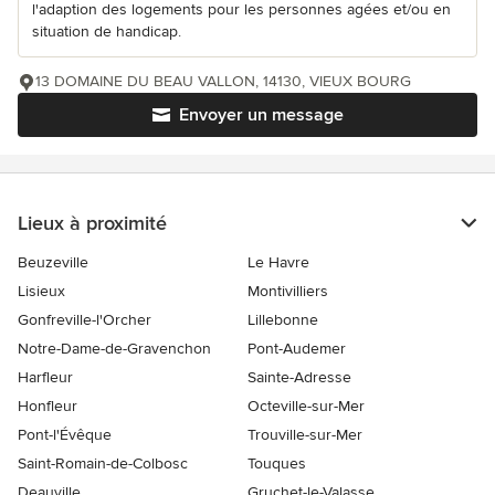
l'adaption des logements pour les personnes agées et/ou en
situation de handicap.
13 DOMAINE DU BEAU VALLON, 14130, VIEUX BOURG
Envoyer un message
Lieux à proximité
Beuzeville
Le Havre
Lisieux
Montivilliers
Gonfreville-l'Orcher
Lillebonne
Notre-Dame-de-Gravenchon
Pont-Audemer
Harfleur
Sainte-Adresse
Honfleur
Octeville-sur-Mer
Pont-l'Évêque
Trouville-sur-Mer
Saint-Romain-de-Colbosc
Touques
Deauville
Gruchet-le-Valasse