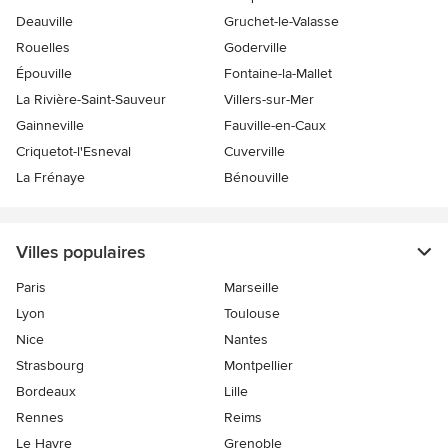
Deauville
Gruchet-le-Valasse
Rouelles
Goderville
Épouville
Fontaine-la-Mallet
La Rivière-Saint-Sauveur
Villers-sur-Mer
Gainneville
Fauville-en-Caux
Criquetot-l'Esneval
Cuverville
La Frénaye
Bénouville
Villes populaires
Paris
Marseille
Lyon
Toulouse
Nice
Nantes
Strasbourg
Montpellier
Bordeaux
Lille
Rennes
Reims
Le Havre
Grenoble