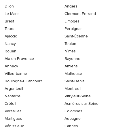
Dijon
Angers
Le Mans
Clermont-Ferrand
Brest
Limoges
Tours
Perpignan
Ajaccio
Saint-Étienne
Nancy
Toulon
Rouen
Nîmes
Aix-en-Provence
Bayonne
Annecy
Amiens
Villeurbanne
Mulhouse
Boulogne-Billancourt
Saint-Denis
Argenteuil
Montreuil
Nanterre
Vitry-sur-Seine
Créteil
Asnières-sur-Seine
Versailles
Colombes
Martigues
Aubagne
Vénissieux
Cannes