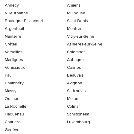
Annecy
Amiens
Villeurbanne
Mulhouse
Boulogne-Billancourt
Saint-Denis
Argenteuil
Montreuil
Nanterre
Vitry-sur-Seine
Créteil
Asnières-sur-Seine
Versailles
Colombes
Martigues
Aubagne
Vénissieux
Cannes
Pau
Beauvais
Chambéry
Avignon
Massy
Sartrouville
Quimper
Melun
La Rochelle
Colmar
Haguenau
Schiltigheim
Charleroi
Luxembourg
Genève