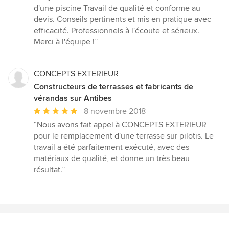
:
d'une piscine Travail de qualité et conforme au
5
devis. Conseils pertinents et mis en pratique avec
étoiles
efficacité. Professionnels à l'écoute et sérieux.
sur
Merci à l'équipe !”
5
CONCEPTS EXTERIEUR
Constructeurs de terrasses et fabricants de
vérandas sur Antibes
Note
8 novembre 2018
moyenne
“Nous avons fait appel à CONCEPTS EXTERIEUR
:
pour le remplacement d'une terrasse sur pilotis. Le
5
travail a été parfaitement exécuté, avec des
étoiles
matériaux de qualité, et donne un très beau
sur
résultat.”
5