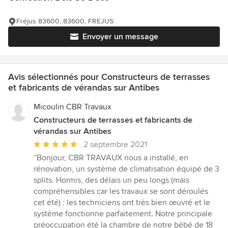
Fréjus 83600, 83600, FREJUS
Envoyer un message
Avis sélectionnés pour Constructeurs de terrasses
et fabricants de vérandas sur Antibes
Micoulin CBR Travaux
Constructeurs de terrasses et fabricants de
vérandas sur Antibes
Note
2 septembre 2021
moyenne
“Bonjour, CBR TRAVAUX nous a installé, en
:
rénovation, un système de climatisation équipé de 3
5
splits. Hormis, des délais un peu longs (mais
étoiles
compréhensibles car les travaux se sont déroulés
sur
cet été) : les techniciens ont très bien œuvré et le
5
système fonctionne parfaitement. Notre principale
préoccupation été la chambre de notre bébé de 18