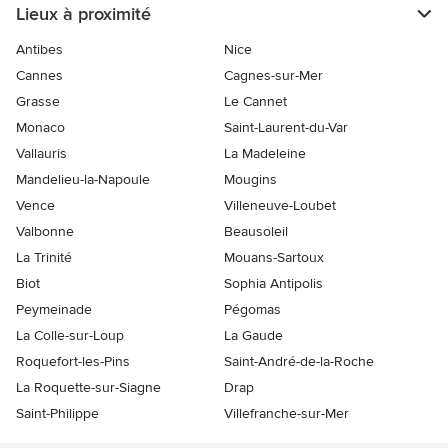
Lieux à proximité
Antibes
Nice
Cannes
Cagnes-sur-Mer
Grasse
Le Cannet
Monaco
Saint-Laurent-du-Var
Vallauris
La Madeleine
Mandelieu-la-Napoule
Mougins
Vence
Villeneuve-Loubet
Valbonne
Beausoleil
La Trinité
Mouans-Sartoux
Biot
Sophia Antipolis
Peymeinade
Pégomas
La Colle-sur-Loup
La Gaude
Roquefort-les-Pins
Saint-André-de-la-Roche
La Roquette-sur-Siagne
Drap
Saint-Philippe
Villefranche-sur-Mer