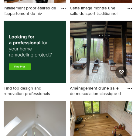
Initialement propriétaires de
Cette image montre une
l’appartement du niv
salle de sport traditionnel
Exemple d'une grande salle
Cette image montre une
de sport chic multi-usage
salle de sport traditionnelle.
avec un mur blanc, un sol
marron et un sol en bois
brun.
Find top design and
Aménagement d'une salle
renovation professionals on
de musculation classique d
Houzz
Aménagement d'une salle de
musculation classique de
taille moyenne avec parquet
foncé, un sol marron et un
plafond en bois.