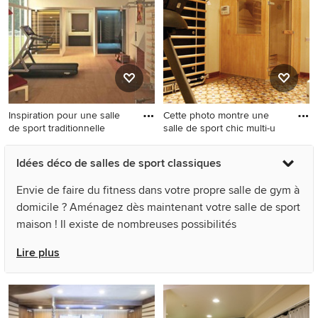
blanc et un sol beige.
Inspiration pour une salle
Cette photo montre une
de sport traditionnelle
salle de sport chic multi-u
Inspiration pour une salle de
Cette photo montre une salle
Idées déco de salles de sport classiques
sport traditionnelle.
de sport chic multi-usage et
de taille moyenne.
Envie de faire du fitness dans votre propre salle de gym à
domicile ? Aménagez dès maintenant votre salle de sport
maison ! Il existe de nombreuses possibilités
d’aménagement de salle de sport classique chez soi. Elle
Lire plus
peut être une pièce dédiée au sous-sol, entièrement
aménagée avec des appareils de musculation. Dans un
appartement, créez rapidement un petit coin salle de
gym dans le bureau. L’installation d’une salle de