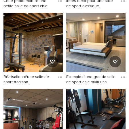
Cette photo montre une
Idées déco pour une salle
petite salle de sport chic
de sport classique.
Cette photo montre une
Idées déco pour une salle de
petite salle de sport chic
sport classique.
multi-usage avec un mur gris.
Réalisation d'une salle de
Exemple d'une grande salle
sport tradition.
de sport chic multi-usa
Réalisation d'une salle de
Exemple d'une grande salle
sport tradition.
de sport chic multi-usage
avec un sol beige.