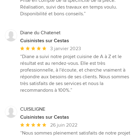
Prise en compte de la spécificité de la pièce.
5
Réalisation, suivi des travaux en temps voulu.
étoiles
Disponibilité et bons conseils.”
sur
5
Diane du Chatenet
Cuisinistes sur Cestas
Note
3 janvier 2023
moyenne
“Diane a suivi notre projet cuisine de A à Z et le
:
résultat est au rendez-vous. Elle est très
5
professionnelle, à l'écoute, et cherche vraiment à
étoiles
répondre aux besoins de ses clients. Nous sommes
sur
très satisfaits de ses services et nous la
5
recommandons à 100%.”
CUISILIGNE
Cuisinistes sur Cestas
Note
26 juin 2022
moyenne
“Nous sommes pleinement satisfaits de notre projet