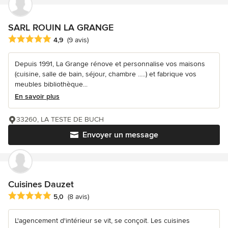
SARL ROUIN LA GRANGE
Note moyenne : 4.9 étoiles sur 5
4,9
(9 avis)
Depuis 1991, La Grange rénove et personnalise vos maisons
(cuisine, salle de bain, séjour, chambre .....) et fabrique vos
meubles bibliothèque...
En savoir plus
33260, LA TESTE DE BUCH
Envoyer un message
Cuisines Dauzet
Note moyenne : 5 étoiles sur 5
5,0
(8 avis)
L'agencement d'intérieur se vit, se conçoit. Les cuisines