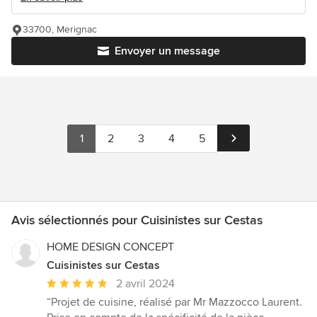
33700, Merignac
Envoyer un message
1
2
3
4
5
Avis sélectionnés pour Cuisinistes sur Cestas
HOME DESIGN CONCEPT
Cuisinistes sur Cestas
Note
2 avril 2024
moyenne
“Projet de cuisine, réalisé par Mr Mazzocco Laurent.
: