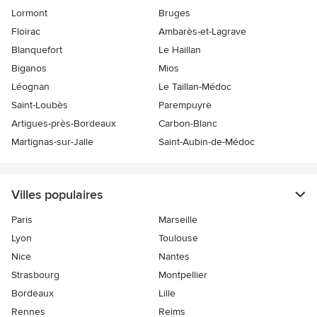
Lormont
Bruges
Floirac
Ambarès-et-Lagrave
Blanquefort
Le Haillan
Biganos
Mios
Léognan
Le Taillan-Médoc
Saint-Loubès
Parempuyre
Artigues-près-Bordeaux
Carbon-Blanc
Martignas-sur-Jalle
Saint-Aubin-de-Médoc
Villes populaires
Paris
Marseille
Lyon
Toulouse
Nice
Nantes
Strasbourg
Montpellier
Bordeaux
Lille
Rennes
Reims