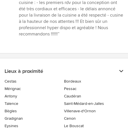
:
cuisine : - les premiers rdv pour la conception ont
5
été très cordiaux et efficaces - le délais annoncé
étoiles
pour la livraison de la cuisine a été respecté - cusine
sur
à la hauteur de nos attentes !!! Et bien sûr un
5
professionnel hyper dispo et agréable ! Nous
recommandons !!!!!!”
Lieux à proximité
Cestas
Bordeaux
Mérignac
Pessac
Antony
Caudéran
Talence
Saint-Médard-en-Jalles
Bègles
Villenave-d'Ornon
Gradignan
Cenon
Eysines
Le Bouscat