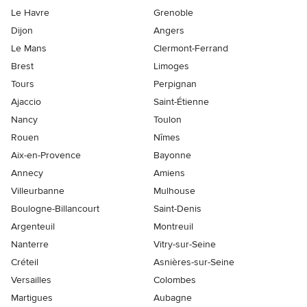
Le Havre
Grenoble
Dijon
Angers
Le Mans
Clermont-Ferrand
Brest
Limoges
Tours
Perpignan
Ajaccio
Saint-Étienne
Nancy
Toulon
Rouen
Nîmes
Aix-en-Provence
Bayonne
Annecy
Amiens
Villeurbanne
Mulhouse
Boulogne-Billancourt
Saint-Denis
Argenteuil
Montreuil
Nanterre
Vitry-sur-Seine
Créteil
Asnières-sur-Seine
Versailles
Colombes
Martigues
Aubagne