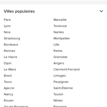
Villes populaires
Paris
Marseille
Lyon
Toulouse
Nice
Nantes
Strasbourg
Montpellier
Bordeaux
Lille
Rennes
Reims
Le Havre
Grenoble
Dijon
Angers
Le Mans
Clermont-Ferrand
Brest
Limoges
Tours
Perpignan
Ajaccio
Saint-Étienne
Nancy
Toulon
Rouen
Nîmes
Aix-en-Provence
Bayonne