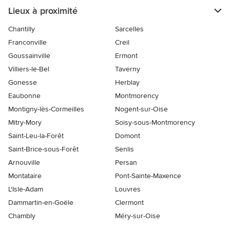
Lieux à proximité
Chantilly
Sarcelles
Franconville
Creil
Goussainville
Ermont
Villiers-le-Bel
Taverny
Gonesse
Herblay
Eaubonne
Montmorency
Montigny-lès-Cormeilles
Nogent-sur-Oise
Mitry-Mory
Soisy-sous-Montmorency
Saint-Leu-la-Forêt
Domont
Saint-Brice-sous-Forêt
Senlis
Arnouville
Persan
Montataire
Pont-Sainte-Maxence
L'Isle-Adam
Louvres
Dammartin-en-Goële
Clermont
Chambly
Méry-sur-Oise