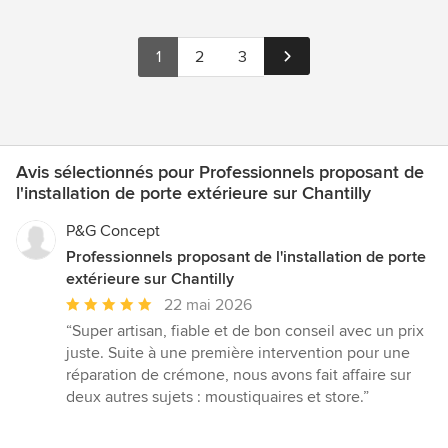
1
2
3
Avis sélectionnés pour Professionnels proposant de
l'installation de porte extérieure sur Chantilly
P&G Concept
Professionnels proposant de l'installation de porte
extérieure sur Chantilly
Note
22 mai 2026
moyenne
“Super artisan, fiable et de bon conseil avec un prix
:
juste. Suite à une première intervention pour une
5
réparation de crémone, nous avons fait affaire sur
étoiles
deux autres sujets : moustiquaires et store.”
sur
5