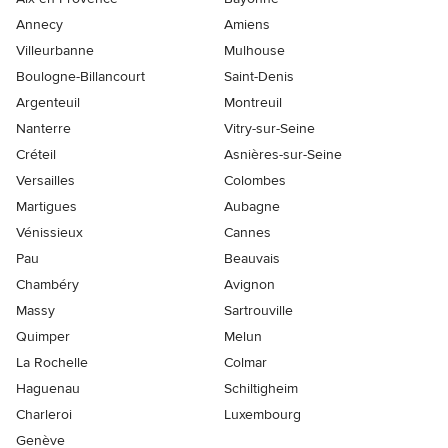
Annecy
Amiens
Villeurbanne
Mulhouse
Boulogne-Billancourt
Saint-Denis
Argenteuil
Montreuil
Nanterre
Vitry-sur-Seine
Créteil
Asnières-sur-Seine
Versailles
Colombes
Martigues
Aubagne
Vénissieux
Cannes
Pau
Beauvais
Chambéry
Avignon
Massy
Sartrouville
Quimper
Melun
La Rochelle
Colmar
Haguenau
Schiltigheim
Charleroi
Luxembourg
Genève