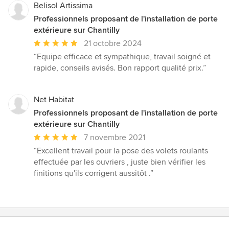
Belisol Artissima
Professionnels proposant de l'installation de porte
extérieure sur Chantilly
Note
21 octobre 2024
moyenne
“Equipe efficace et sympathique, travail soigné et
:
rapide, conseils avisés. Bon rapport qualité prix.”
5
étoiles
sur
Net Habitat
5
Professionnels proposant de l'installation de porte
extérieure sur Chantilly
Note
7 novembre 2021
moyenne
“Excellent travail pour la pose des volets roulants
:
effectuée par les ouvriers , juste bien vérifier les
5
finitions qu'ils corrigent aussitôt .”
étoiles
sur
5