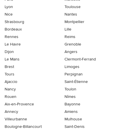
Lyon
Toulouse
Nice
Nantes
Strasbourg
Montpellier
Bordeaux
Lille
Rennes
Reims
Le Havre
Grenoble
Dijon
Angers
Le Mans
Clermont-Ferrand
Brest
Limoges
Tours
Perpignan
Ajaccio
Saint-Étienne
Nancy
Toulon
Rouen
Nîmes
Aix-en-Provence
Bayonne
Annecy
Amiens
Villeurbanne
Mulhouse
Boulogne-Billancourt
Saint-Denis