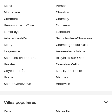
Méru
Persan
Montataire
Chantilly
Clermont
Chambly
Beaumont-sur-Oise
Gouvieux
Lamorlaye
Liancourt
Villers-Saint-Paul
Saint-Just-en-Chaussée
Mouy
Champagne-sur-Oise
Laigneville
Verneuil-en-Halatte
Saint-Leu-d'Esserent
Bruyères-sur-Oise
Bresles
Cires-lès-Mello
Coye-la-Forêt
Neuilly-en-Thelle
Bornel
Marines
Sainte-Geneviève
Andeville
Villes populaires
Paris
Marseille