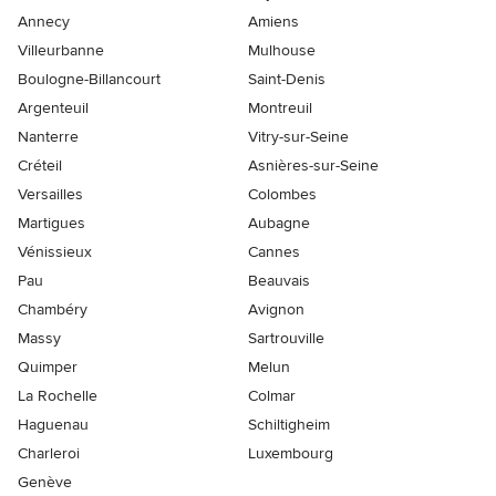
Annecy
Amiens
Villeurbanne
Mulhouse
Boulogne-Billancourt
Saint-Denis
Argenteuil
Montreuil
Nanterre
Vitry-sur-Seine
Créteil
Asnières-sur-Seine
Versailles
Colombes
Martigues
Aubagne
Vénissieux
Cannes
Pau
Beauvais
Chambéry
Avignon
Massy
Sartrouville
Quimper
Melun
La Rochelle
Colmar
Haguenau
Schiltigheim
Charleroi
Luxembourg
Genève