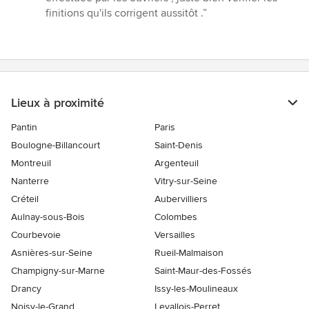
5
finitions qu'ils corrigent aussitôt .”
étoiles
sur
5
Lieux à proximité
Pantin
Paris
Boulogne-Billancourt
Saint-Denis
Montreuil
Argenteuil
Nanterre
Vitry-sur-Seine
Créteil
Aubervilliers
Aulnay-sous-Bois
Colombes
Courbevoie
Versailles
Asnières-sur-Seine
Rueil-Malmaison
Champigny-sur-Marne
Saint-Maur-des-Fossés
Drancy
Issy-les-Moulineaux
Noisy-le-Grand
Levallois-Perret