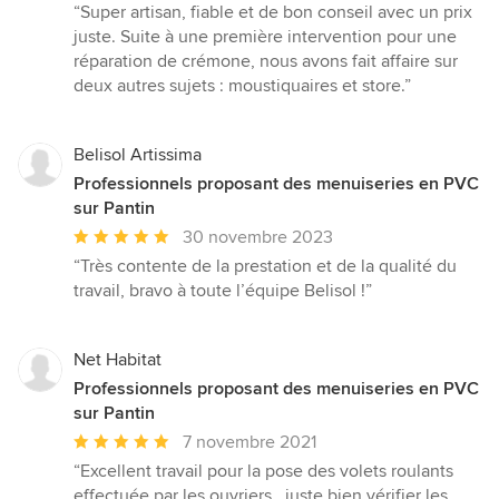
moyenne
“Super artisan, fiable et de bon conseil avec un prix
:
juste. Suite à une première intervention pour une
5
réparation de crémone, nous avons fait affaire sur
étoiles
deux autres sujets : moustiquaires et store.”
sur
5
Belisol Artissima
Professionnels proposant des menuiseries en PVC
sur Pantin
Note
30 novembre 2023
moyenne
“Très contente de la prestation et de la qualité du
:
travail, bravo à toute l’équipe Belisol !”
5
étoiles
sur
Net Habitat
5
Professionnels proposant des menuiseries en PVC
sur Pantin
Note
7 novembre 2021
moyenne
“Excellent travail pour la pose des volets roulants
:
effectuée par les ouvriers , juste bien vérifier les