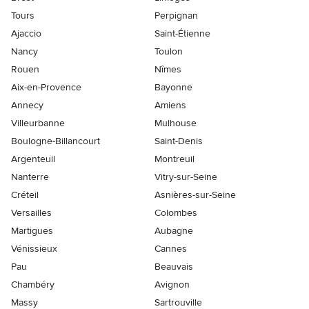
Tours
Perpignan
Ajaccio
Saint-Étienne
Nancy
Toulon
Rouen
Nîmes
Aix-en-Provence
Bayonne
Annecy
Amiens
Villeurbanne
Mulhouse
Boulogne-Billancourt
Saint-Denis
Argenteuil
Montreuil
Nanterre
Vitry-sur-Seine
Créteil
Asnières-sur-Seine
Versailles
Colombes
Martigues
Aubagne
Vénissieux
Cannes
Pau
Beauvais
Chambéry
Avignon
Massy
Sartrouville