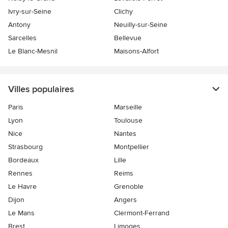
Ivry-sur-Seine
Clichy
Antony
Neuilly-sur-Seine
Sarcelles
Bellevue
Le Blanc-Mesnil
Maisons-Alfort
Villes populaires
Paris
Marseille
Lyon
Toulouse
Nice
Nantes
Strasbourg
Montpellier
Bordeaux
Lille
Rennes
Reims
Le Havre
Grenoble
Dijon
Angers
Le Mans
Clermont-Ferrand
Brest
Limoges