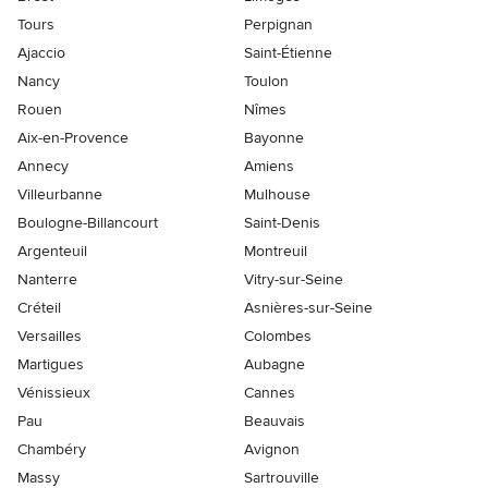
Tours
Perpignan
Ajaccio
Saint-Étienne
Nancy
Toulon
Rouen
Nîmes
Aix-en-Provence
Bayonne
Annecy
Amiens
Villeurbanne
Mulhouse
Boulogne-Billancourt
Saint-Denis
Argenteuil
Montreuil
Nanterre
Vitry-sur-Seine
Créteil
Asnières-sur-Seine
Versailles
Colombes
Martigues
Aubagne
Vénissieux
Cannes
Pau
Beauvais
Chambéry
Avignon
Massy
Sartrouville