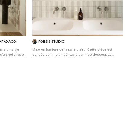
 TARAXACO
POËSIS STUDIO
ans un style
Mise en lumière de la salle d’eau. Cette pièce est
pensée comme un véritable écrin de douceur. La
combinaison délicate de faïence kit kat @casalux et
revêtement de sol à la finition moucheté contribue à
son raffinement.