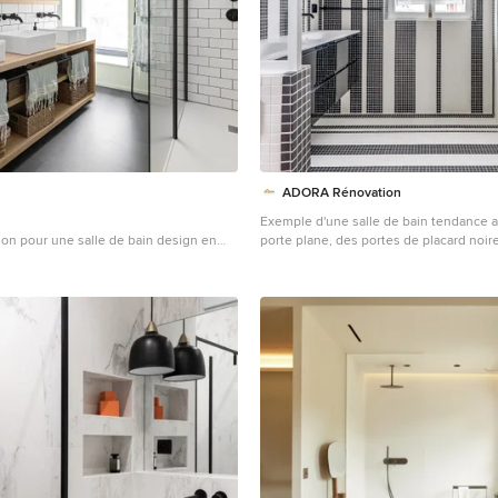
ADORA Rénovation
Exemple d'une salle de bain tendance a
ion pour une salle de bain design en
porte plane, des portes de placard noir
un placard sans porte, un carrelage
baignoire en alcôve, un combiné douch
lage métro, un mur vert, une vasque, un
carrelage noir et blanc, mosaïque, un so
 en bois, un sol noir, aucune cabine, un
de terre cuite, un lavabo intégré, un sol
e beige, meuble double vasque, meuble-
aucune cabine, un plan de toilette blan
 et un plafond voûté.
double vasque et meuble-lavabo suspe