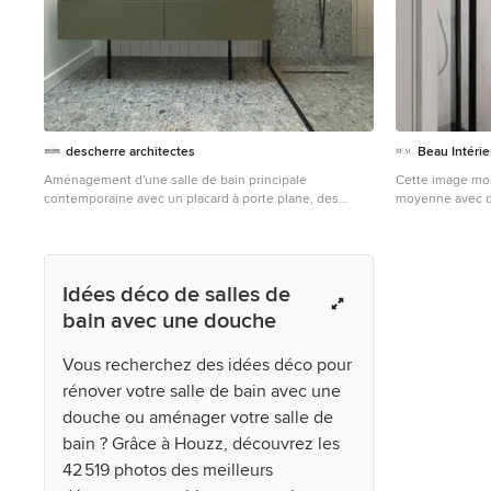
descherre architectes
Beau Intérie
Aménagement d'une salle de bain principale
Cette image mon
contemporaine avec un placard à porte plane, des
moyenne avec de
portes de placards vertess, une baignoire
douche à l'ital
indépendante, un espace douche bain, un carrelage
et blanc, des c
beige, une vasque, un plan de toilette vert, meuble
sol en carrelag
double vasque et meuble-lavabo encastré.
de toilette en st
Idées déco de salles de
douche à porte b
niche, meuble 
bain avec une douche
et un placard à 
Vous recherchez des idées déco pour
rénover votre salle de bain avec une
douche ou aménager votre salle de
bain ? Grâce à Houzz, découvrez les
42 519 photos des meilleurs