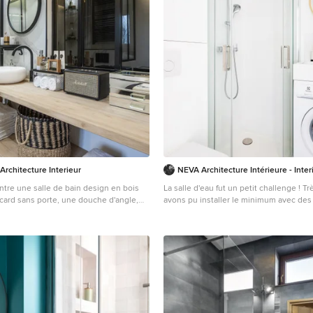
Architecture Interieur
NEVA Architecture Intérieure - Inte
tre une salle de bain design en bois
La salle d'eau fut un petit challenge ! Tr
acard sans porte, une douche d'angle,
avons pu installer le minimum avec des
s, une vasque, un plan de toilette en
suspendu de faible profondeur, permettan
e de douche à porte coulissante, un
d'un placard de rangement sur-mesure
e beige, meuble simple vasque et
douche en quart de cercle gain de place
ur pied.
un évier spécial passant au-dessus d'un
faible profondeur !