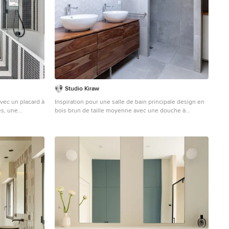
Studio Kiraw
vec un placard à
Inspiration pour une salle de bain principale design en
es, une
bois brun de taille moyenne avec une douche à
e/baignoire, un
l'italienne, un carrelage gris, des carreaux de
l en carrelage
céramique, un mur gris, un sol en carrelage de
 multicolore,
céramique, une vasque, un plan de toilette en bois, un
c, meuble
sol gris, meuble double vasque, meuble-lavabo sur
ndu.
pied, un placard à porte plane, un plan de toilette
marron et un plafond voûté.