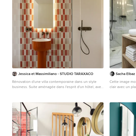
Jessica et Massimiliano - STUDIO TARAXACO
Sacha Elbaz 
Rénovation d'une villa contemporaine dans un style
Cette image mon
business. Suite aménagée dans l'esprit d'un hôtel, avec
clair avec un pl
salle de bain ouverte sur la chambre. Crédit photo: Lisa
un carrelage gri
Martens Carillo
bois, une cabin
plan de toilett
meuble-lavabo s