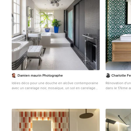
Damien maurin Photographe
Charlotte F
Idées déco pour une douche en alcôve contemporaine
Rénovation d'u
avec un carrelage noir, mosaïque, un sol en carrelage
dans le 17ème arro
de terre cuite, un plan vasque, un sol blanc, une cabine
de douche à porte battante, meuble double vasque et
meuble-lavabo sur pied.