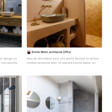
Emilie Melin architecte DPLG
ain design en
Idée de décoration pour une petite douche en alcôve
e, une douche
méditerranéenne avec un placard à porte plane, un
 une vasque, un
carrelage rose, des carreaux en allumettes, un mur
cune cabine, un
rose, tomettes au sol, hammam, un plan vasque, un
 vasque et
plan de toilette en béton, un sol orange, aucune
cabine, un plan de toilette rose, meuble simple vasque
et meuble-lavabo encastré.