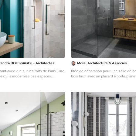
xandra BOUSSAGOL - Architectes
Morel Architecture & Associés
nt avec vue sur les toits de Paris. Une
Idée de décoration pour une salle de b
e qui a modernisé ces espaces.
bois brun avec un placard à porte plan
t clair et chaleureux. Ce projet familial
d'angle, un carrelage gris, un mur gris,
e créer 4 chambres et d'optimiser
plan de toilette en bois, un sol gris, au
 salle de bain des enfants mélange
plan de toilette marron, meuble simple
ux de ciment et un vert émeraude qui
meuble-lavabo suspendu.
cachet à cette charmante salle de bain.