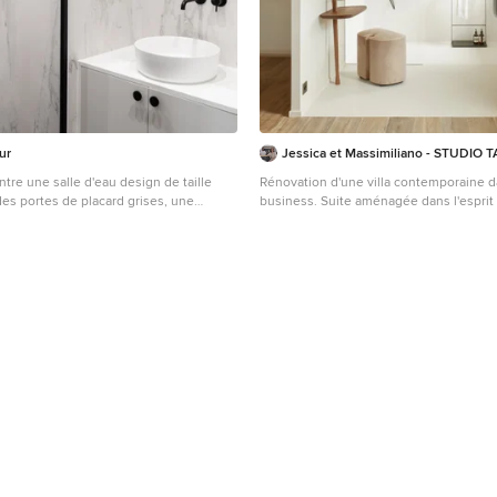
ur
Jessica et Massimiliano - STUDIO
tre une salle d'eau design de taille
Rénovation d'une villa contemporaine d
s portes de placard grises, une
business. Suite aménagée dans l'esprit d'un hôtel, avec
ienne, WC suspendus, un carrelage noir
salle de bain ouverte sur la chambre. Crédit photo: Lisa
arreaux de céramique, un mur blanc, un
Martens
e de céramique, un lavabo posé, un plan
ratifié, un sol noir, une cabine de
attante, un plan de toilette blanc, une
double vasque, meuble-lavabo encastré
porte plane.