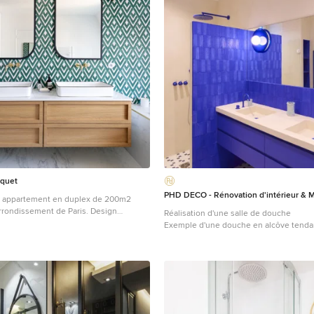
equet
PHD DECO - Rénovation d'intérieur & M
n appartement en duplex de 200m2
ndissement de Paris. Design
Réalisation d'une salle de douche
Charlotte Féquet & Laurie Mazit. Photos Laura Jacques.
Exemple d'une douche en alcôve tenda
placard à porte plane, des portes de pl
carrelage bleu, un mur beige, un sol en
terre cuite, un lavabo intégré, un sol mu
aucune cabine, un plan de toilette bei
double vasque et meuble-lavabo suspe