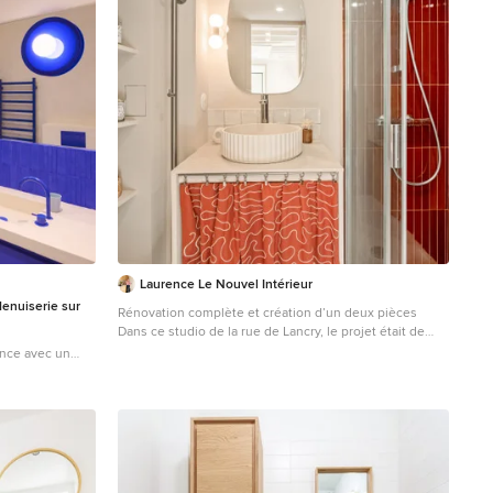
Laurence Le Nouvel Intérieur
enuiserie sur
Rénovation complète et création d’un deux pièces
Dans ce studio de la rue de Lancry, le projet était de
transformer entièrement l’espace pour créer un deux
nce avec un
pièces optimisé avec chambre, un cocon lumineux et
acard bleues, un
chaleureux. De grandes portes vitrées anciennes
 carrelage de
chinées pour le projet, ont permis la création d’un coin
lticolore,
nuit tout en laissant circuler la lumière. L’espace cuisine
ge, meuble
avec ses meubles hauts et bas face à un grand placard
ndu.
de rangements optimisent au maximum les m2 menant
vers la salle d’eau. Aux murs et au sol, des teintes