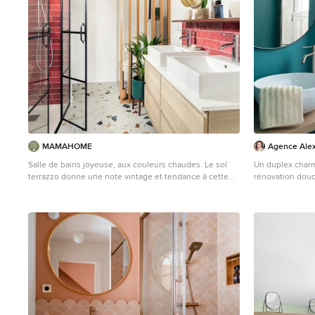
MAMAHOME
Agence Ale
Salle de bains joyeuse, aux couleurs chaudes. Le sol
Un duplex charma
terrazzo donne une note vintage et tendance à cette
rénovation douc
pièce d'eau.
L'appartement es
Cette image montre une salle de bain bohème avec
nous a permis d
une douche à l'italienne, un carrelage rose, des
l'espace. Ici la
carreaux de céramique, un sol en terrazzo, un lavabo
Zellige, carrea
posé, une cabine de douche à porte battante et meuble
donne tout son 
double vasque.