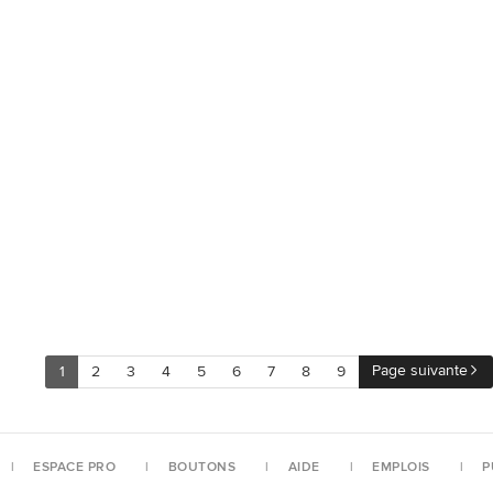
Page suivante
1
2
3
4
5
6
7
8
9
ESPACE PRO
BOUTONS
AIDE
EMPLOIS
P