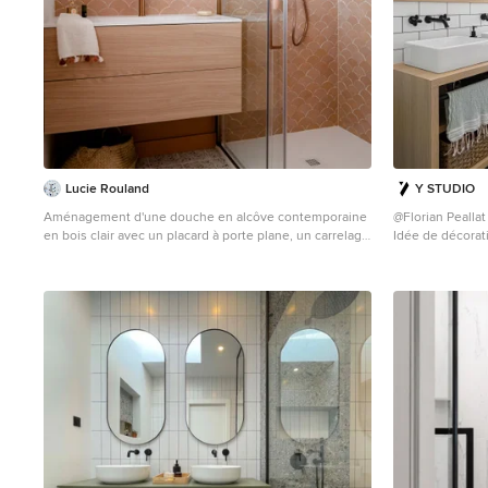
Lucie Rouland
Y STUDIO
Aménagement d'une douche en alcôve contemporaine
@Florian Peallat
en bois clair avec un placard à porte plane, un carrelage
Idée de décorat
orange, un sol gris, une cabine de douche à porte
bois clair avec 
coulissante, un plan de toilette blanc, meuble simple
blanc, un carre
vasque et meuble-lavabo suspendu.
plan de toilette
plan de toilett
lavabo suspendu