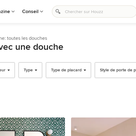
zine
Conseil
e: toutes les douches
avec une douche
eur
Type
Type de placard
Style de porte de 