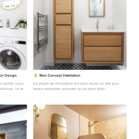
claires, douces, beiges transforment l’espace et lui
donnent un petit air de vacances. Tout a été pensé
dans les moindres détails pour que les acquéreurs
puissent se projeter et s’installer immédiatement dans
un appartement rénové et équipé avec soin. Durée des
travaux : 3 mois.
rior Design
Mon Concept Habitation
ès petite, nous
Ce projet de rénovation est sans doute un des plus
 astuces: un wc
beaux exemples prouvant qu’on peut allier
t l'installation
fonctionnalité, simplicité et esthétisme. On appréciera
 au-dessus. Une
la douce atmosphère de l’appartement grâce aux tons
. Mais surtout
pastels qu’on retrouve dans la majorité des pièces.
 lave-linge
Notre coup de cœur : cette cuisine, d’un bleu élégant
et original, nichée derrière une jolie verrière blanche.