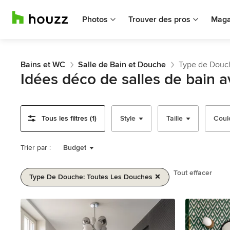
Photos
Trouver des pros
Maga
Bains et WC
Salle de Bain et Douche
Type de Douch
Idées déco de salles de bain 
Tous les filtres (1)
Style
Taille
Coul
Trier par :
Budget
Tout effacer
Type De Douche: Toutes Les Douches
1
sur
2