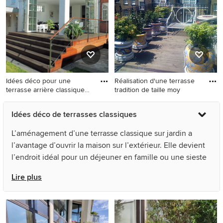
béton et une pergola.
Idées déco pour une
Réalisation d'une terrasse
terrasse arrière classique
tradition de taille moy
de
Idées déco pour une terrasse
Réalisation d'une terrasse
Idées déco de terrasses classiques
arrière classique de taille
tradition de taille moyenne
moyenne avec une
avec aucune couverture.
L’aménagement d’une terrasse classique sur jardin a
extension de toiture et tous
l’avantage d’ouvrir la maison sur l’extérieur. Elle devient
types de couvertures.
l’endroit idéal pour un déjeuner en famille ou une sieste
au soleil, les pieds bien au sec. Au rez-de-chaussée d’un
Lire plus
immeuble ou d’une maison, l’aménagement d’une cour
intérieure ou d’un patio permet d’avoir des plantes en
pots et un petit potager. Dans un appartement,
l’aménagement de terrasses traditionnelles sur un toit