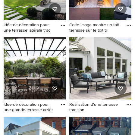
Idée de décoration pour
Cette image montre un toit
une terrasse latérale trad
terrasse sur le toit tr
Idée de décoration pour une
Cette image montre un toit
terrasse latérale tradition.
terrasse sur le toit
traditionnel avec une
extension de toiture.
Idée de décoration pour
Réalisation d'une terrasse
une grande terrasse arrièr
tradition.
Idée de décoration pour une
Réalisation d'une terrasse
grande terrasse arrière
tradition.
tradition avec des pavés en