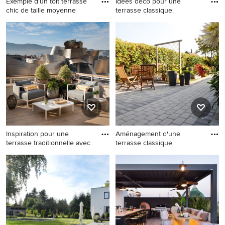
Exemple d'un toit terrasse
Idées déco pour une
chic de taille moyenne
terrasse classique.
Exemple d'un toit terrasse
Idées déco pour une terrasse
chic de taille moyenne avec
classique.
des solutions pour vis-à-vis.
Inspiration pour une
Aménagement d'une
terrasse traditionnelle avec
terrasse classique.
Inspiration pour une terrasse
Aménagement d'une terrasse
traditionnelle avec un
classique.
auvent.