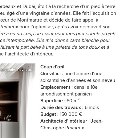
Bordeaux et Dubaï, était à la recherche d’un pied à terre
eu âgé d’une vingtaine d’années. Elle fait l’acquisition
œur de Montmartre et décide de faire appel à
 Peyrieux pour l’optimiser, après avoir découvert son
aire a eu un coup de cœur pour mes précédents projets
ce intemporelle. Elle m’a donné carte blanche pour
isant la part belle à une palette de tons doux et à
ue l’architecte d’intérieur.
Coup d’œil
hristophe Peyrieux
Qui vit ici :
une femme d’une
soixantaine d’années et son neveu
Emplacement :
dans le 18e
arrondissement parisien
Superficie :
60 m²
Durée des travaux :
6 mois
Budget :
150 000 €
Architecte d’intérieur
:
Jean-
Christophe Peyrieux