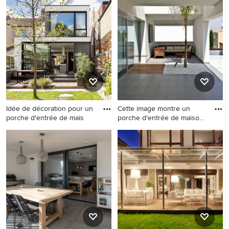
d'entrée de maison design
porche d'entrée de maison
avec une dalle de béton et
tendance.
une extension de toiture.
Idée de décoration pour un
Cette image montre un
porche d'entrée de mais
porche d'entrée de maison
de
Idée de décoration pour un
Cette image montre un
porche d'entrée de maison
porche d'entrée de maison
arrière design de taille
design.
moyenne avec une cuisine
d'été.