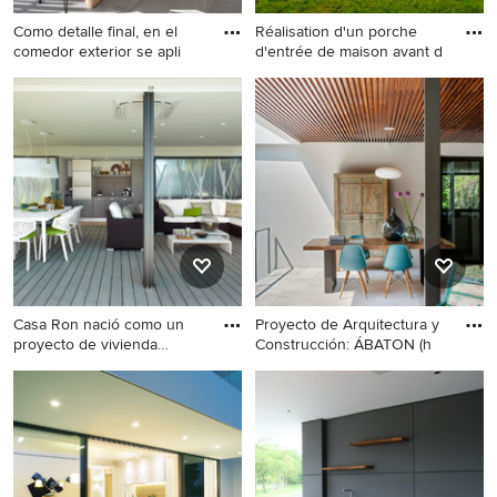
Como detalle final, en el
Réalisation d'un porche
comedor exterior se apli
d'entrée de maison avant d
Aménagement d'un porche
Réalisation d'un porche
d'entrée de maison
d'entrée de maison avant
contemporain avec une
design avec une terrasse en
extension de toiture.
bois et une pergola.
Casa Ron nació como un
Proyecto de Arquitectura y
proyecto de vivienda
Construcción: ÁBATON (h
unifam
Cette image montre un
Cette image montre un
porche d'entrée de maison
porche d'entrée de maison
design.
design de taille moyenne
avec des pavés en pierre
naturelle et une extension de