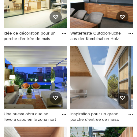
toiture.
Idée de décoration pour un
Wetterfeste Outdoorküche
porche d'entrée de mais
aus der Kombination Holz
Idée de décoration pour un
Cette image montre un grand
porche d'entrée de maison
porche d'entrée de maison
design.
design avec une cuisine
d'été, des pavés en pierre
naturelle et une extension de
toiture.
Una nueva obra que se
Inspiration pour un grand
llevó a cabo en la zona nort
porche d'entrée de maiso
Réalisation d'un porche
Inspiration pour un grand
d'entrée de maison design.
porche d'entrée de maison