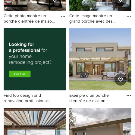
Cette photo montre un
Cette image montre un
porche d'entrée de maison
grand porche avec des
te
plante
Cette photo montre un
Cette image montre un grand
porche d'entrée de maison
porche avec des plantes en
tendance.
pot avant design avec des
pavés en pierre naturelle et
une extension de toiture.
Find top design and
Exemple d'un porche
renovation professionals on
d'entrée de maison
Houzz
tendance.
Exemple d'un porche
d'entrée de maison
tendance.