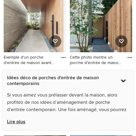
design.
Exemple d'un porche
Cette photo montre un
d'entrée de maison avant
porche d'entrée de maison
tenda
te
Exemple d'un porche
Cette photo montre un
Idées déco de porches d'entrée de maison
d'entrée de maison avant
porche d'entrée de maison
contemporains
tendance de taille moyenne
tendance.
avec une moustiquaire, des
Si vous aimez vous prélasser devant la maison, alors
pavés en pierre naturelle et
profitez de nos idées d’aménagement de porche
une extension de toiture.
d’entrée contemporain. Une fois aménagé, vous pourrez
vous asseoir confortablement dans une balancelle en
Lire plus
sirotant une bonne limonade bien fraîche. Vous
souhaitez aussi ajouter une touche de style ? Regardez